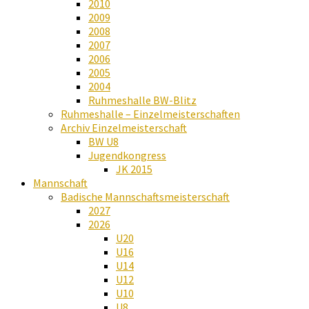
2010
2009
2008
2007
2006
2005
2004
Ruhmeshalle BW-Blitz
Ruhmeshalle – Einzelmeisterschaften
Archiv Einzelmeisterschaft
BW U8
Jugendkongress
JK 2015
Mannschaft
Badische Mannschaftsmeisterschaft
2027
2026
U20
U16
U14
U12
U10
U8