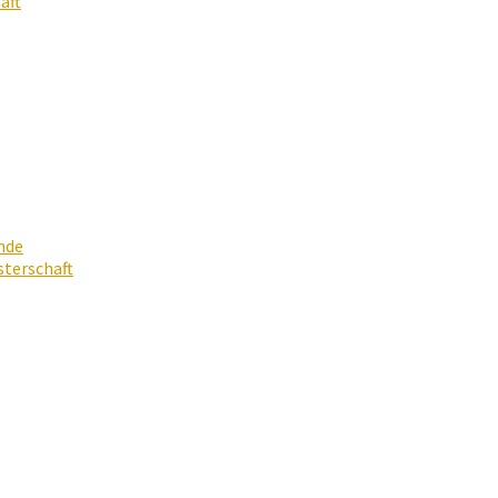
aft
nde
terschaft