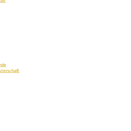
aft
nde
terschaft