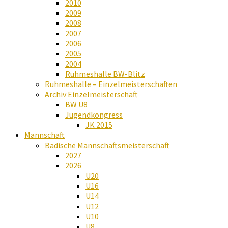
2010
2009
2008
2007
2006
2005
2004
Ruhmeshalle BW-Blitz
Ruhmeshalle – Einzelmeisterschaften
Archiv Einzelmeisterschaft
BW U8
Jugendkongress
JK 2015
Mannschaft
Badische Mannschaftsmeisterschaft
2027
2026
U20
U16
U14
U12
U10
U8