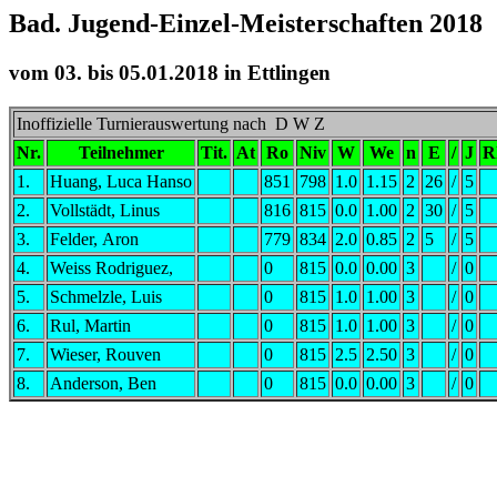
Bad. Jugend-Einzel-Meisterschaften 201
vom 03. bis 05.01.2018 in Ettlingen
Inoffizielle Turnierauswertung nach D W Z
Nr.
Teilnehmer
Tit.
At
Ro
Niv
W
We
n
E
/
J
R
1.
Huang, Luca Hanso
851
798
1.0
1.15
2
26
/
5
2.
Vollstädt, Linus
816
815
0.0
1.00
2
30
/
5
3.
Felder, Aron
779
834
2.0
0.85
2
5
/
5
4.
Weiss Rodriguez,
0
815
0.0
0.00
3
/
0
5.
Schmelzle, Luis
0
815
1.0
1.00
3
/
0
6.
Rul, Martin
0
815
1.0
1.00
3
/
0
7.
Wieser, Rouven
0
815
2.5
2.50
3
/
0
8.
Anderson, Ben
0
815
0.0
0.00
3
/
0