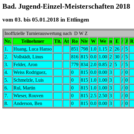
Bad. Jugend-Einzel-Meisterschaften 201
vom 03. bis 05.01.2018 in Ettlingen
Inoffizielle Turnierauswertung nach D W Z
Nr.
Teilnehmer
Tit.
At
Ro
Niv
W
We
n
E
/
J
R
1.
Huang, Luca Hanso
851
798
1.0
1.15
2
26
/
5
2.
Vollstädt, Linus
816
815
0.0
1.00
2
30
/
5
3.
Felder, Aron
779
834
2.0
0.85
2
5
/
5
4.
Weiss Rodriguez,
0
815
0.0
0.00
3
/
0
5.
Schmelzle, Luis
0
815
1.0
1.00
3
/
0
6.
Rul, Martin
0
815
1.0
1.00
3
/
0
7.
Wieser, Rouven
0
815
2.5
2.50
3
/
0
8.
Anderson, Ben
0
815
0.0
0.00
3
/
0