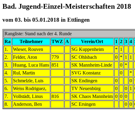
Bad. Jugend-Einzel-Meisterschaften 201
vom 03. bis 05.01.2018 in Ettlingen
Rangliste: Stand nach der 4. Runde
Ra
Teilnehmer
TWZ
A
Verein/Ort
1
2
3
4
1.
Wieser, Rouven
SG Kuppenheim
*
1
2.
Felder, Aron
779
SC Ohlsbach
0
*
1
1
3.
Huang, Luca Hans
851
SK Mannheim-Linde
0
*
4.
Rul, Martin
SVG Konstanz
0
*
5.
Schmelzle, Luis
SK Endingen
0
0
6.
Weiss Rodriguez,
TV Neuenbürg
0
0
1
7.
Vollstädt, Linus
816
SK Chaos Mannheim
0
0
0
8.
Anderson, Ben
SC Ersingen
0
0