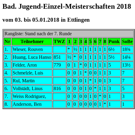
Bad. Jugend-Einzel-Meisterschaften 201
vom 03. bis 05.01.2018 in Ettlingen
Rangliste: Stand nach der 7. Runde
Nr
Teilnehmer
TWZ
1
2
3
4
5
6
7
8
Punk
SoBe
1.
Wieser, Rouven
*
½
1
1
1
1
1
1
6½
18¾
2.
Huang, Luca Hanso
851
½
*
0
1
1
1
1
1
5½
14¼
3.
Felder, Aron
779
0
1
*
0
1
1
1
1
5
13½
4.
Schmelzle, Luis
0
0
1
*
0
0
1
1
3
7
5.
Rul, Martin
0
0
0
1
*
1
0
1
3
7
6.
Vollstädt, Linus
816
0
0
0
1
0
*
1
1
3
5
7.
Weiss Rodriguez,
0
0
0
0
1
0
*
0
1
3
8.
Anderson, Ben
0
0
0
0
0
0
1
*
1
1