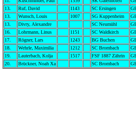
11.
Kuschminder, Paul
1359
SK Gaienhofen
G
13.
Ruf, David
1143
SC Ersingen
G
13.
Wunsch, Louis
1007
SG Kuppenheim
G
13.
Divry, Alexandre
SC Neumühl
G
16.
Lohrmann, Linus
1151
SC Waldkirch
G
17.
Rögner, Lars
1243
BG Buchen
G
18.
Wehrle, Maximilia
1212
SC Brombach
G
19.
Lauterbach, Kolja
1517
FSF 1887 Zährin
G
20.
Brückner, Noah Xa
SC Brombach
G