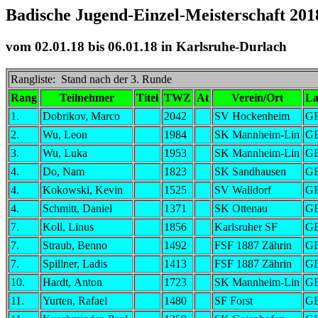
Badische Jugend-Einzel-Meisterschaft 20
vom 02.01.18 bis 06.01.18 in Karlsruhe-Durlach
Rangliste: Stand nach der 3. Runde
Rang
Teilnehmer
Titel
TWZ
At
Verein/Ort
L
1.
Dobrikov, Marco
2042
SV Hockenheim
G
2.
Wu, Leon
1984
SK Mannheim-Lin
G
3.
Wu, Luka
1953
SK Mannheim-Lin
G
4.
Do, Nam
1823
SK Sandhausen
G
4.
Kokowski, Kevin
1525
SV Walldorf
G
4.
Schmitt, Daniel
1371
SK Ottenau
G
7.
Koll, Linus
1856
Karlsruher SF
G
7.
Straub, Benno
1492
FSF 1887 Zährin
G
7.
Spillner, Ladis
1413
FSF 1887 Zährin
G
10.
Hardt, Anton
1723
SK Mannheim-Lin
G
11.
Yurten, Rafael
1480
SF Forst
G