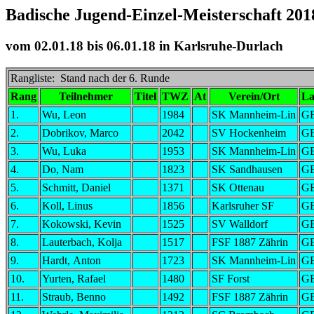
Badische Jugend-Einzel-Meisterschaft 20
vom 02.01.18 bis 06.01.18 in Karlsruhe-Durlach
Rangliste: Stand nach der 6. Runde
Rang
Teilnehmer
Titel
TWZ
At
Verein/Ort
L
1.
Wu, Leon
1984
SK Mannheim-Lin
G
2.
Dobrikov, Marco
2042
SV Hockenheim
G
3.
Wu, Luka
1953
SK Mannheim-Lin
G
4.
Do, Nam
1823
SK Sandhausen
G
5.
Schmitt, Daniel
1371
SK Ottenau
G
6.
Koll, Linus
1856
Karlsruher SF
G
7.
Kokowski, Kevin
1525
SV Walldorf
G
8.
Lauterbach, Kolja
1517
FSF 1887 Zährin
G
9.
Hardt, Anton
1723
SK Mannheim-Lin
G
10.
Yurten, Rafael
1480
SF Forst
G
11.
Straub, Benno
1492
FSF 1887 Zährin
G