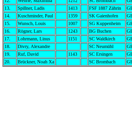
12.
Wehrle, Maximilia
1212
SC Brombach
G
13.
Spillner, Ladis
1413
FSF 1887 Zährin
G
14.
Kuschminder, Paul
1359
SK Gaienhofen
G
15.
Wunsch, Louis
1007
SG Kuppenheim
G
16.
Rögner, Lars
1243
BG Buchen
G
17.
Lohrmann, Linus
1151
SC Waldkirch
G
18.
Divry, Alexandre
SC Neumühl
G
19.
Ruf, David
1143
SC Ersingen
G
20.
Brückner, Noah Xa
SC Brombach
G