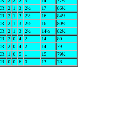
ER
2
2
2
3
14
77½
ER
2
1
3
2½
17
86½
ER
2
1
3
2½
16
84½
ER
2
1
3
2½
16
80½
ER
2
1
3
2½
14½
82½
ER
2
0
4
2
14
80
ER
2
0
4
2
14
79
ER
1
0
5
1
15
79½
ER
0
0
6
0
13
78