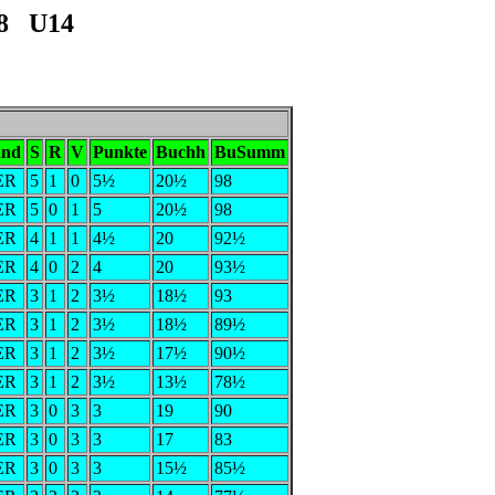
18 U14
and
S
R
V
Punkte
Buchh
BuSumm
ER
5
1
0
5½
20½
98
ER
5
0
1
5
20½
98
ER
4
1
1
4½
20
92½
ER
4
0
2
4
20
93½
ER
3
1
2
3½
18½
93
ER
3
1
2
3½
18½
89½
ER
3
1
2
3½
17½
90½
ER
3
1
2
3½
13½
78½
ER
3
0
3
3
19
90
ER
3
0
3
3
17
83
ER
3
0
3
3
15½
85½