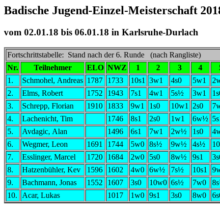
Badische Jugend-Einzel-Meisterschaft 20
vom 02.01.18 bis 06.01.18 in Karlsruhe-Durlach
Fortschrittstabelle: Stand nach der 6. Runde (nach Rangliste)
Nr.
Teilnehmer
ELO
NWZ
1
2
3
4
1.
Schmohel, Andreas
1787
1733
10s1
3w1
4s0
5w1
2
2.
Elms, Robert
1752
1943
7s1
4w1
5s½
3w1
1s
3.
Schrepp, Florian
1910
1833
9w1
1s0
10w1
2s0
7
4.
Lachenicht, Tim
1746
8s1
2s0
1w1
6w½
5s
5.
Avdagic, Alan
1496
6s1
7w1
2w½
1s0
4
6.
Wegmer, Leon
1691
1744
5w0
8s½
9w½
4s½
1
7.
Esslinger, Marcel
1720
1684
2w0
5s0
8w½
9s1
3s
8.
Hatzenbühler, Kev
1596
1602
4w0
6w½
7s½
10s1
9
9.
Bachmann, Jonas
1552
1607
3s0
10w0
6s½
7w0
8
10.
Acar, Lukas
1017
1w0
9s1
3s0
8w0
6s