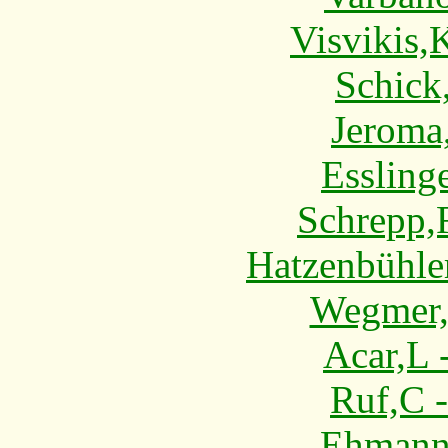
Visvikis,
Schick
Jeroma,
Essling
Schrepp,
Hatzenbühler
Wegmer,
Acar,L 
Ruf,C 
Ehmann,