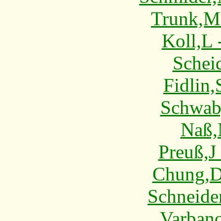
Trunk,M
Koll,L 
Schei
Fidlin,
Schwab
Naß,
Preuß,J
Chung,D 
Schneide
Varbano