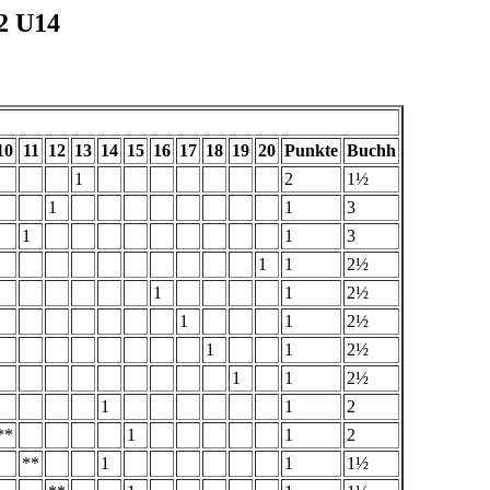
2 U14
10
11
12
13
14
15
16
17
18
19
20
Punkte
Buchh
1
2
1½
1
1
3
1
1
3
1
1
2½
1
1
2½
1
1
2½
1
1
2½
1
1
2½
1
1
2
**
1
1
2
**
1
1
1½