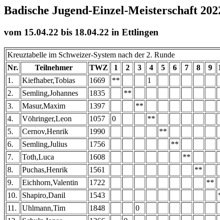
Badische Jugend-Einzel-Meisterschaft 202
vom 15.04.22 bis 18.04.22 in Ettlingen
Kreuztabelle im Schweizer-System nach der 2. Runde
Nr.
Teilnehmer
TWZ
1
2
3
4
5
6
7
8
9
1.
Kiefhaber,Tobias
1669
**
1
2.
Semling,Johannes
1835
**
3.
Masur,Maxim
1397
**
4.
Vöhringer,Leon
1057
0
**
5.
Cernov,Henrik
1990
**
6.
Semling,Julius
1756
**
7.
Toth,Luca
1608
**
8.
Puchas,Henrik
1561
**
9.
Eichhorn,Valentin
1722
**
10.
Shapiro,Danil
1543
11.
Uhlmann,Tim
1848
0