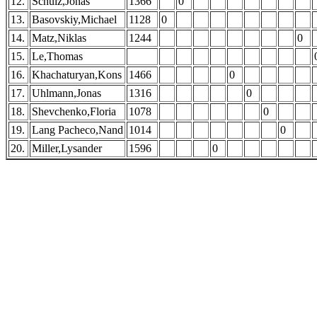
12.
Schulz,Jonas
1366
0
13.
Basovskiy,Michael
1128
0
14.
Matz,Niklas
1244
0
15.
Le,Thomas
16.
Khachaturyan,Kons
1466
0
17.
Uhlmann,Jonas
1316
0
18.
Shevchenko,Floria
1078
0
19.
Lang Pacheco,Nand
1014
0
20.
Miller,Lysander
1596
0