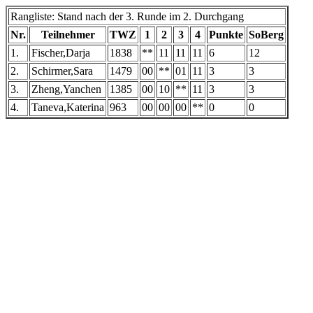
Rangliste: Stand nach der 3. Runde im 2. Durchgang
Nr.
Teilnehmer
TWZ
1
2
3
4
Punkte
SoBerg
1.
Fischer,Darja
1838
**
11
11
11
6
12
2.
Schirmer,Sara
1479
00
**
01
11
3
3
3.
Zheng,Yanchen
1385
00
10
**
11
3
3
4.
Taneva,Katerina
963
00
00
00
**
0
0