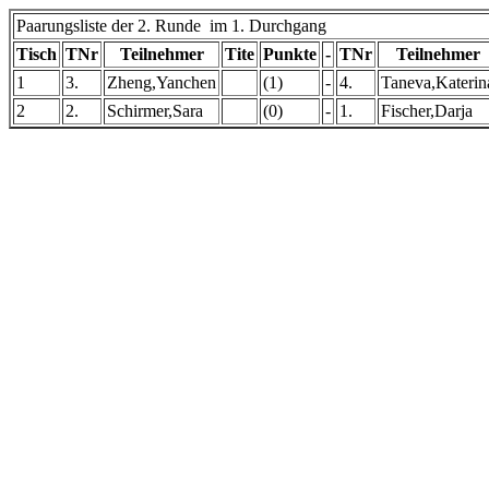
Paarungsliste der 2. Runde im 1. Durchgang
Tisch
TNr
Teilnehmer
Tite
Punkte
-
TNr
Teilnehmer
1
3.
Zheng,Yanchen
(1)
-
4.
Taneva,Katerin
2
2.
Schirmer,Sara
(0)
-
1.
Fischer,Darja