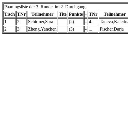
Paarungsliste der 3. Runde im 2. Durchgang
Tisch
TNr
Teilnehmer
Tite
Punkte
-
TNr
Teilnehmer
1
2.
Schirmer,Sara
(2)
-
4.
Taneva,Katerin
2
3.
Zheng,Yanchen
(3)
-
1.
Fischer,Darja