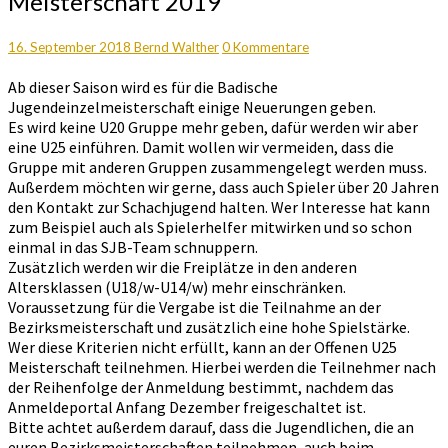
Meisterschaft 2019
Jugend
Einzel
Meisterschaft
Kommentare
16. September 2018
Bernd Walther
0 Kommentare
2019
Ab dieser Saison wird es für die Badische
Jugendeinzelmeisterschaft einige Neuerungen geben.
Es wird keine U20 Gruppe mehr geben, dafür werden wir aber
eine U25 einführen. Damit wollen wir vermeiden, dass die
Gruppe mit anderen Gruppen zusammengelegt werden muss.
Außerdem möchten wir gerne, dass auch Spieler über 20 Jahren
den Kontakt zur Schachjugend halten. Wer Interesse hat kann
zum Beispiel auch als Spielerhelfer mitwirken und so schon
einmal in das SJB-Team schnuppern.
Zusätzlich werden wir die Freiplätze in den anderen
Altersklassen (U18/w-U14/w) mehr einschränken.
Voraussetzung für die Vergabe ist die Teilnahme an der
Bezirksmeisterschaft und zusätzlich eine hohe Spielstärke.
Wer diese Kriterien nicht erfüllt, kann an der Offenen U25
Meisterschaft teilnehmen. Hierbei werden die Teilnehmer nach
der Reihenfolge der Anmeldung bestimmt, nachdem das
Anmeldeportal Anfang Dezember freigeschaltet ist.
Bitte achtet außerdem darauf, dass die Jugendlichen, die an
euren Bezirksmeisterschaften teilnehmen, auch beim