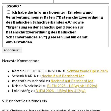
DSGVO
*
Ich habe die Informationen zur Erhebung und
Verarbeitung meiner Daten ("Datenschutzverordnung
des Badischen Schachverbandes e.V." sowie
"Ergänzungen der Schachjugend Baden zur
Datenschutzverordnung des Badischen
Schachverbandes e.V.") gelesen und bin damit
einverstanden.
Neueste Kommentare
Kerstin FISCHER-JOHNSTON
zu
Schwarzwald Open 2026
Schenk MARIA
zu
Nachruf auf Bernhard Ast
mostafa muschtaki
zu
Nachruf auf Bernhard Ast
Kristin Wodzinski
zu
BJEM 2026 – U8(w) bis U12(w)
Lolo tAdfg
zu
BJEM 2026 – U8(w) bis U12(w)
SJB richtet Sozialfonds ein
Alle Kinder und Jugendliche, die aktive Mitglieder in einem