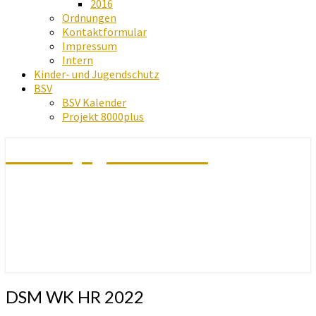
2016
Ordnungen
Kontaktformular
Impressum
Intern
Kinder- und Jugendschutz
BSV
BSV Kalender
Projekt 8000plus
Schachjugend Baden
DSM
DSM WK HR 2022
WK