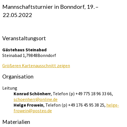
HR
Mannschaftsturnier in Bonndorf,
19. –
2022
22.05.2022
Veranstaltungsort
Gästehaus Steinabad
Steinabad 1,79848Bonndorf
Größeren Kartenausschnitt zeigen
Organisation
Leitung
Konrad Schönherr
, Telefon (p) +49 775 18 96 33 66,
schoenherr@online.de
Helge Frowein
, Telefon (p) +49 176 45 95 38 25,
helge-
frowein@posteo.de
Materialien