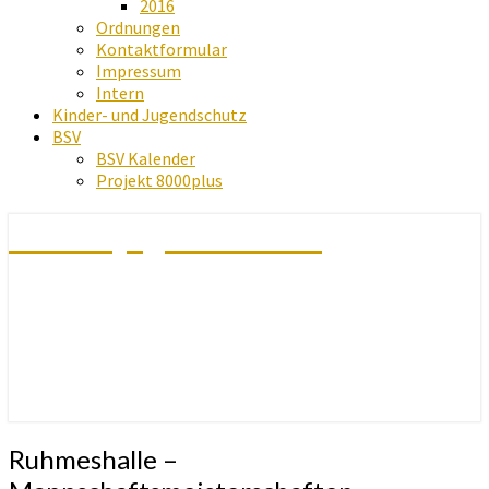
2016
Ordnungen
Kontaktformular
Impressum
Intern
Kinder- und Jugendschutz
BSV
BSV Kalender
Projekt 8000plus
Schachjugend Baden
Ruhmeshalle
Ruhmeshalle –
–