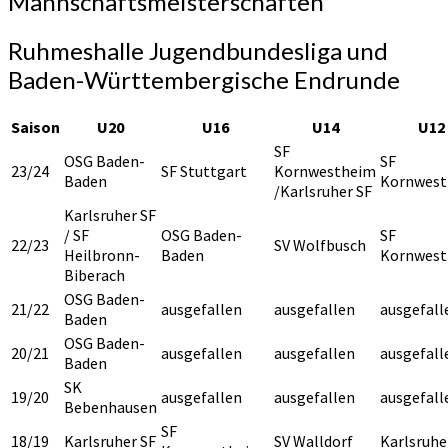
Mannschaftsmeisterschaften
Mannschaftsmeisterschaften
Ruhmeshalle Jugendbundesliga und
Baden-Württembergische Endrunde
Saison
U20
U16
U14
U12
SF
OSG Baden-
SF
23/24
SF Stuttgart
Kornwestheim
Baden
Kornwest
/Karlsruher SF
Karlsruher SF
/ SF
OSG Baden-
SF
22/23
SV Wolfbusch
Heilbronn-
Baden
Kornwest
Biberach
OSG Baden-
21/22
ausgefallen
ausgefallen
ausgefall
Baden
OSG Baden-
20/21
ausgefallen
ausgefallen
ausgefall
Baden
SK
19/20
ausgefallen
ausgefallen
ausgefall
Bebenhausen
SF
18/19
Karlsruher SF
SV Walldorf
Karlsruhe