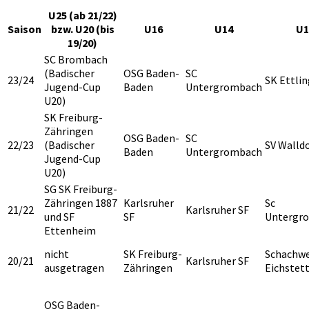
U25 (ab 21/22)
Saison
bzw. U20 (bis
U16
U14
U1
19/20)
SC Brombach
(Badischer
OSG Baden-
SC
23/24
SK Ettli
Jugend-Cup
Baden
Untergrombach
U20)
SK Freiburg-
Zähringen
OSG Baden-
SC
22/23
(Badischer
SV Walld
Baden
Untergrombach
Jugend-Cup
U20)
SG SK Freiburg-
Zähringen 1887
Karlsruher
Sc
21/22
Karlsruher SF
und SF
SF
Untergr
Ettenheim
nicht
SK Freiburg-
Schachwe
20/21
Karlsruher SF
ausgetragen
Zähringen
Eichstet
OSG Baden-