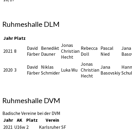
Ruhmeshalle DLM
Jahr
Platz
Jonas
David
Benedikt
Rebecca
Pascal
Jana
2021
8
Christian
Färber
Dauner
Doll
Nied
Baso
Hecht
Jonas
David
Niklas
Jana
Hann
2020
3
Luka Wu
Christian
Färber
Schmider
Basovskiy
Schu
Hecht
Ruhmeshalle DVM
Badische Vereine bei der DVM
Jahr
AK
Platz
Verein
2021
U16w
2
Karlsruher SF