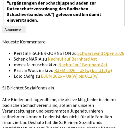
"Ergänzungen der Schachjugend Baden zur
Datenschutzverordnung des Badischen
Schachverbandes e.V.") gelesen und bin damit
einverstanden.
Neueste Kommentare
Kerstin FISCHER-JOHNSTON
zu
Schwarzwald Open 2026
Schenk MARIA
zu
Nachruf auf Bernhard Ast
mostafa muschtaki
zu
Nachruf auf Bernhard Ast
Kristin Wodzinski
zu
BJEM 2026 – U8(w) bis U12(w)
Lolo tAdfg
zu
BJEM 2026 – U8(w) bis U12(w)
SJB richtet Sozialfonds ein
Alle Kinder und Jugendliche, die aktive Mitglieder in einem
badischen Schachverein sind, sollen an unseren
Veranstaltungen und bestimmten Jugendturnieren
teilnehmen können. Leider ist das nicht für alle Familien
finanzierbar. Deshalb hat die SJB einen Sozialfonds
eingerichtet, aus dem Zuschüsse vergeben werden können.