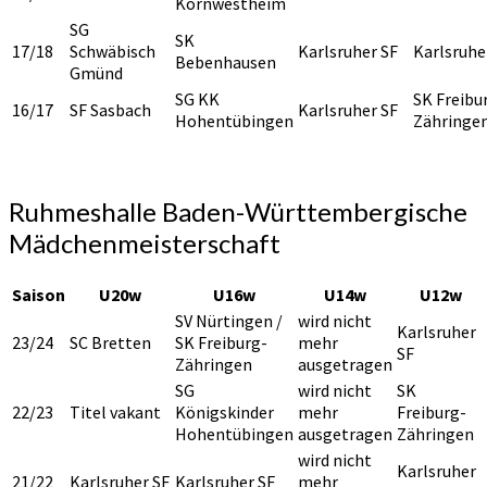
Kornwestheim
SG
SK
17/18
Schwäbisch
Karlsruher SF
Karlsruhe
Bebenhausen
Gmünd
SG KK
SK Freibu
16/17
SF Sasbach
Karlsruher SF
Hohentübingen
Zähringe
Ruhmeshalle Baden-Württembergische
Mädchenmeisterschaft
Saison
U20w
U16w
U14w
U12w
SV Nürtingen /
wird nicht
Karlsruher
23/24
SC Bretten
SK Freiburg-
mehr
SF
Zähringen
ausgetragen
SG
wird nicht
SK
22/23
Titel vakant
Königskinder
mehr
Freiburg-
Hohentübingen
ausgetragen
Zähringen
wird nicht
Karlsruher
21/22
Karlsruher SF
Karlsruher SF
mehr