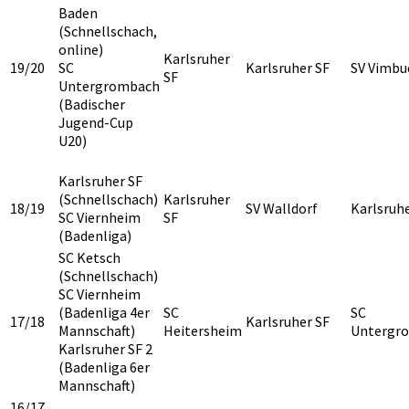
Baden
(Schnellschach,
online)
Karlsruher
19/20
SC
Karlsruher SF
SV Vimbu
SF
Untergrombach
(Badischer
Jugend-Cup
U20)
Karlsruher SF
(Schnellschach)
Karlsruher
18/19
SV Walldorf
Karlsruhe
SC Viernheim
SF
(Badenliga)
SC Ketsch
(Schnellschach)
SC Viernheim
(Badenliga 4er
SC
SC
17/18
Karlsruher SF
Mannschaft)
Heitersheim
Untergr
Karlsruher SF 2
(Badenliga 6er
Mannschaft)
16/17