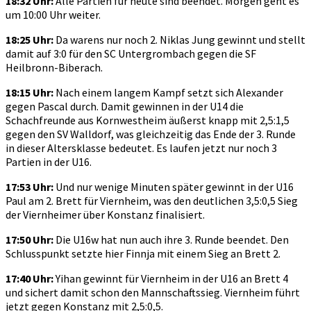
18:32 Uhr:
Alle Partien für heute sind beendet. Morgen geht es
um 10:00 Uhr weiter.
18:25 Uhr:
Da warens nur noch 2. Niklas Jung gewinnt und stellt
damit auf 3:0 für den SC Untergrombach gegen die SF
Heilbronn-Biberach.
18:15 Uhr:
Nach einem langem Kampf setzt sich Alexander
gegen Pascal durch. Damit gewinnen in der U14 die
Schachfreunde aus Kornwestheim äußerst knapp mit 2,5:1,5
gegen den SV Walldorf, was gleichzeitig das Ende der 3. Runde
in dieser Altersklasse bedeutet. Es laufen jetzt nur noch 3
Partien in der U16.
17:53 Uhr:
Und nur wenige Minuten später gewinnt in der U16
Paul am 2. Brett für Viernheim, was den deutlichen 3,5:0,5 Sieg
der Viernheimer über Konstanz finalisiert.
17:50 Uhr:
Die U16w hat nun auch ihre 3. Runde beendet. Den
Schlusspunkt setzte hier Finnja mit einem Sieg an Brett 2.
17:40 Uhr:
Yihan gewinnt für Viernheim in der U16 an Brett 4
und sichert damit schon den Mannschaftssieg. Viernheim führt
jetzt gegen Konstanz mit 2,5:0,5.