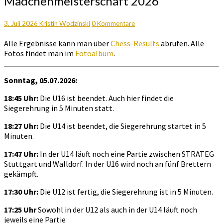
Mädchenmeisterschaft 2026
und
BW
Mädchenmeisterschaft
Kommentare
3. Juli 2026
Kristin Wodzinski
0 Kommentare
2026
Alle Ergebnisse kann man über
Chess-Results
abrufen. Alle
Fotos findet man im
Fotoalbum
.
Sonntag, 05.07.2026:
18:45 Uhr:
Die U16 ist beendet. Auch hier findet die
Siegerehrung in 5 Minuten statt.
18:27 Uhr:
Die U14 ist beendet, die Siegerehrung startet in 5
Minuten.
17:47 Uhr:
In der U14 läuft noch eine Partie zwischen STRATEG
Stuttgart und Walldorf. In der U16 wird noch an fünf Brettern
gekämpft.
17:30 Uhr:
Die U12 ist fertig, die Siegerehrung ist in 5 Minuten.
17:25 Uhr
Sowohl in der U12 als auch in der U14 läuft noch
jeweils eine Partie