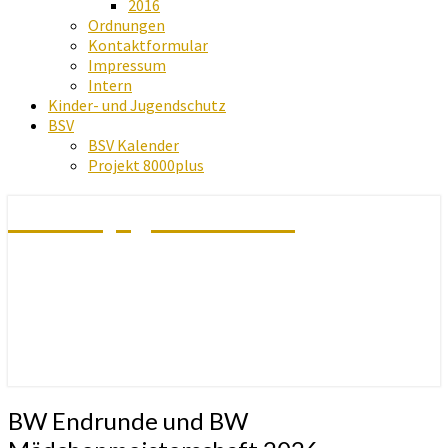
2016
Ordnungen
Kontaktformular
Impressum
Intern
Kinder- und Jugendschutz
BSV
BSV Kalender
Projekt 8000plus
Schachjugend Baden
BW
BW Endrunde und BW
Endrunde