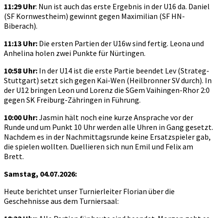
11:29 Uhr
: Nun ist auch das erste Ergebnis in der U16 da. Daniel
(SF Kornwestheim) gewinnt gegen Maximilian (SF HN-
Biberach).
11:13 Uhr:
Die ersten Partien der U16w sind fertig. Leona und
Anhelina holen zwei Punkte für Nürtingen.
10:58 Uhr:
In der U14 ist die erste Partie beendet Lev (Strateg-
Stuttgart) setzt sich gegen Kai-Wen (Heilbronner SV durch). In
der U12 bringen Leon und Lorenz die SGem Vaihingen-Rhor 2:0
gegen SK Freiburg-Zähringen in Führung.
10:00 Uhr:
Jasmin hält noch eine kurze Ansprache vor der
Runde und um Punkt 10 Uhr werden alle Uhren in Gang gesetzt.
Nachdem es in der Nachmittagsrunde keine Ersatzspieler gab,
die spielen wollten. Duellieren sich nun Emil und Felix am
Brett.
Samstag, 04.07.2026:
Heute berichtet unser Turnierleiter Florian über die
Geschehnisse aus dem Turniersaal: