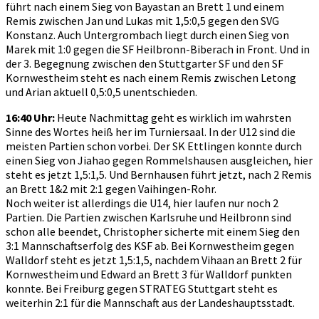
führt nach einem Sieg von Bayastan an Brett 1 und einem
Remis zwischen Jan und Lukas mit 1,5:0,5 gegen den SVG
Konstanz. Auch Untergrombach liegt durch einen Sieg von
Marek mit 1:0 gegen die SF Heilbronn-Biberach in Front. Und in
der 3. Begegnung zwischen den Stuttgarter SF und den SF
Kornwestheim steht es nach einem Remis zwischen Letong
und Arian aktuell 0,5:0,5 unentschieden.
16:40 Uhr:
Heute Nachmittag geht es wirklich im wahrsten
Sinne des Wortes heiß her im Turniersaal. In der U12 sind die
meisten Partien schon vorbei. Der SK Ettlingen konnte durch
einen Sieg von Jiahao gegen Rommelshausen ausgleichen, hier
steht es jetzt 1,5:1,5. Und Bernhausen führt jetzt, nach 2 Remis
an Brett 1&2 mit 2:1 gegen Vaihingen-Rohr.
Noch weiter ist allerdings die U14, hier laufen nur noch 2
Partien. Die Partien zwischen Karlsruhe und Heilbronn sind
schon alle beendet, Christopher sicherte mit einem Sieg den
3:1 Mannschaftserfolg des KSF ab. Bei Kornwestheim gegen
Walldorf steht es jetzt 1,5:1,5, nachdem Vihaan an Brett 2 für
Kornwestheim und Edward an Brett 3 für Walldorf punkten
konnte. Bei Freiburg gegen STRATEG Stuttgart steht es
weiterhin 2:1 für die Mannschaft aus der Landeshauptsstadt.