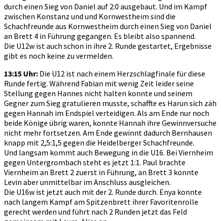
durch einen Sieg von Daniel auf 2:0 ausgebaut. Und im Kampf
zwischen Konstanz und und Kornwestheim sind die
Schachfreunde aus Kornwestheim durch einen Sieg von Daniel
an Brett 4 in Führung gegangen. Es bleibt also spannend.
Die U12w ist auch schon in ihre 2. Runde gestartet, Ergebnisse
gibt es noch keine zu vermelden.
13:15 Uhr:
Die U12 ist nach einem Herzschlagfinale für diese
Runde fertig. Während Fabian mit wenig Zeit leider seine
Stellung gegen Hannes nicht halten konnte und seinem
Gegner zum Sieg gratulieren musste, schaffte es Harun sich zäh
gegen Hannah im Endspiel verteidigen. Als am Ende nur noch
beide Könige übrig waren, konnte Hannah ihre Gewinnversuche
nicht mehr fortsetzen. Am Ende gewinnt dadurch Bernhausen
knapp mit 2,5:1,5 gegen die Heidelberger Schachfreunde.
Und langsam kommt auch Bewegung in die U16. Bei Viernheim
gegen Untergrombach steht es jetzt 1:1. Paul brachte
Viernheim an Brett 2 zuerst in Führung, an Brett 3 konnte
Levin aber unmittelbar im Anschluss ausgleichen.
Die U16w ist jetzt auch mit der 2. Runde durch. Enya konnte
nach langem Kampf am Spitzenbrett ihrer Favoritenrolle
gerecht werden und führt nach 2 Runden jetzt das Feld