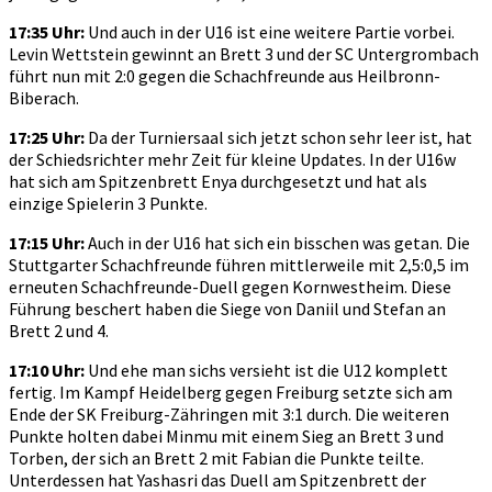
17:35 Uhr:
Und auch in der U16 ist eine weitere Partie vorbei.
Levin Wettstein gewinnt an Brett 3 und der SC Untergrombach
führt nun mit 2:0 gegen die Schachfreunde aus Heilbronn-
Biberach.
17:25 Uhr:
Da der Turniersaal sich jetzt schon sehr leer ist, hat
der Schiedsrichter mehr Zeit für kleine Updates. In der U16w
hat sich am Spitzenbrett Enya durchgesetzt und hat als
einzige Spielerin 3 Punkte.
17:15 Uhr:
Auch in der U16 hat sich ein bisschen was getan. Die
Stuttgarter Schachfreunde führen mittlerweile mit 2,5:0,5 im
erneuten Schachfreunde-Duell gegen Kornwestheim. Diese
Führung beschert haben die Siege von Daniil und Stefan an
Brett 2 und 4.
17:10 Uhr:
Und ehe man sichs versieht ist die U12 komplett
fertig. Im Kampf Heidelberg gegen Freiburg setzte sich am
Ende der SK Freiburg-Zähringen mit 3:1 durch. Die weiteren
Punkte holten dabei Minmu mit einem Sieg an Brett 3 und
Torben, der sich an Brett 2 mit Fabian die Punkte teilte.
Unterdessen hat Yashasri das Duell am Spitzenbrett der