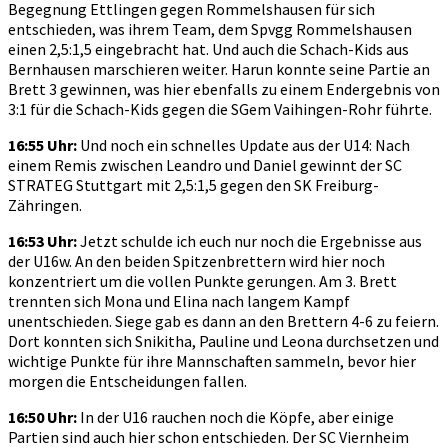
Begegnung Ettlingen gegen Rommelshausen für sich
entschieden, was ihrem Team, dem Spvgg Rommelshausen
einen 2,5:1,5 eingebracht hat. Und auch die Schach-Kids aus
Bernhausen marschieren weiter. Harun konnte seine Partie an
Brett 3 gewinnen, was hier ebenfalls zu einem Endergebnis von
3:1 für die Schach-Kids gegen die SGem Vaihingen-Rohr führte.
16:55 Uhr:
Und noch ein schnelles Update aus der U14: Nach
einem Remis zwischen Leandro und Daniel gewinnt der SC
STRATEG Stuttgart mit 2,5:1,5 gegen den SK Freiburg-
Zähringen.
16:53 Uhr:
Jetzt schulde ich euch nur noch die Ergebnisse aus
der U16w. An den beiden Spitzenbrettern wird hier noch
konzentriert um die vollen Punkte gerungen. Am 3. Brett
trennten sich Mona und Elina nach langem Kampf
unentschieden. Siege gab es dann an den Brettern 4-6 zu feiern.
Dort konnten sich Snikitha, Pauline und Leona durchsetzen und
wichtige Punkte für ihre Mannschaften sammeln, bevor hier
morgen die Entscheidungen fallen.
16:50 Uhr:
In der U16 rauchen noch die Köpfe, aber einige
Partien sind auch hier schon entschieden. Der SC Viernheim