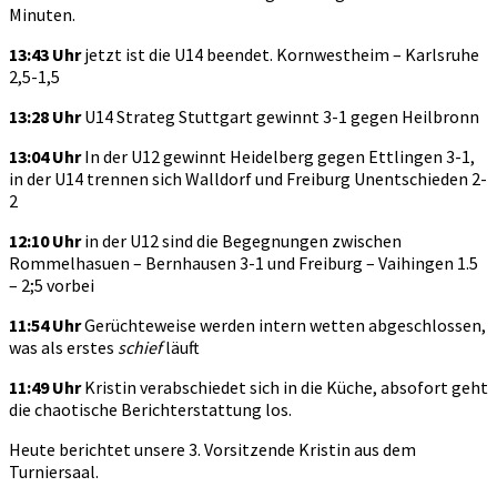
Minuten.
13:43 Uhr
jetzt ist die U14 beendet. Kornwestheim – Karlsruhe
2,5-1,5
13:28 Uhr
U14 Strateg Stuttgart gewinnt 3-1 gegen Heilbronn
13:04 Uhr
In der U12 gewinnt Heidelberg gegen Ettlingen 3-1,
in der U14 trennen sich Walldorf und Freiburg Unentschieden 2-
2
12:10 Uhr
in der U12 sind die Begegnungen zwischen
Rommelhasuen – Bernhausen 3-1 und Freiburg – Vaihingen 1.5
– 2;5 vorbei
11:54 Uhr
Gerüchteweise werden intern wetten abgeschlossen,
was als erstes
schief
läuft
11:49
Uhr
Kristin verabschiedet sich in die Küche, absofort geht
die chaotische Berichterstattung los.
Heute berichtet unsere 3. Vorsitzende Kristin aus dem
Turniersaal.