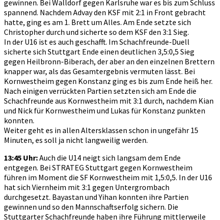
gewinnen. Bei Walldorf gegen Karlsruhe war es bis zum Schluss
spannend. Nachdem Advay den KSF mit 2:1 in Front gebracht
hatte, ging es am 1. Brett um Alles. Am Ende setzte sich
Christopher durch und sicherte so dem KSF den 3:1 Sieg.
In der U16 ist es auch geschafft. Im Schachfreunde-Duell
sicherte sich Stuttgart Ende einen deutlichen 3,5:0,5 Sieg
gegen Heilbronn-Biberach, der aber an den einzelnen Brettern
knapper war, als das Gesamtergebnis vermuten lässt. Bei
Kornwestheim gegen Konstanz ging es bis zum Ende heiß her.
Nach einigen verrückten Partien setzten sich am Ende die
Schachfreunde aus Kornwestheim mit 3:1 durch, nachdem Kian
und Nick für Kornwestheim und Lukas für Konstanz punkten
konnten.
Weiter geht es in allen Altersklassen schon in ungefähr 15
Minuten, es soll ja nicht langweilig werden.
13:45 Uhr:
Auch die U14 neigt sich langsam dem Ende
entgegen. Bei STRATEG Stuttgart gegen Kornwestheim
führen im Moment die SF Kornwestheim mit 1,5:0,5. In der U16
hat sich Viernheim mit 3:1 gegen Untergrombach
durchgesetzt. Bayastan und Yihan konnten ihre Partien
gewinnen und so den Mannschaftserfolg sichern. Die
Stuttgarter Schachfreunde haben ihre Führung mittlerweile