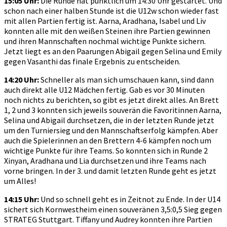
15:05 Uhr:
Die Runde hat pünktlich um 14:30 Uhr gestartet. Und
schon nach einer halben Stunde ist die U12w schon wieder fast
mit allen Partien fertig ist. Aarna, Aradhana, Isabel und Liv
konnten alle mit den weißen Steinen ihre Partien gewinnen
und ihren Mannschaften nochmal wichtige Punkte sichern.
Jetzt liegt es an den Paarungen Abigail gegen Selina und Emily
gegen Vasanthi das finale Ergebnis zu entscheiden.
14:20 Uhr:
Schneller als man sich umschauen kann, sind dann
auch direkt alle U12 Mädchen fertig. Gab es vor 30 Minuten
noch nichts zu berichten, so gibt es jetzt direkt alles. An Brett
1, 2 und 3 konnten sich jeweils souverän die Favoritinnen Aarna,
Selina und Abigail durchsetzen, die in der letzten Runde jetzt
um den Turniersieg und den Mannschaftserfolg kämpfen. Aber
auch die Spielerinnen an den Brettern 4-6 kämpfen noch um
wichtige Punkte für ihre Teams. So konnten sich in Runde 2
Xinyan, Aradhana und Lia durchsetzen und ihre Teams nach
vorne bringen. In der 3. und damit letzten Runde geht es jetzt
um Alles!
14:15 Uhr:
Und so schnell geht es in Zeitnot zu Ende. In der U14
sichert sich Kornwestheim einen souveränen 3,5:0,5 Sieg gegen
STRATEG Stuttgart. Tiffany und Audrey konnten ihre Partien