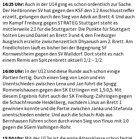
16:25 Uhr:
Auch in der U14 ging es schon ordentlich zur Sache.
Der Heilbronner SV hat gegen den KSF den 1:2 Anschlusstreffer
erzielt, gelungen durch den Sieg von Advik an Brett 4. Und auch
im Kampf Freiburg gegen STRATEG Stuttgart steht es
mittlerweile 2:1 für die Stuttgarter. Die Punkte für Stuttgart
holten Lev und Daniel an Brett 3 und 4, den Freiburger
Ausgleich erzielte zwischenzeitlich Dhyanush am 2. Brett. Am
friedlichsten läuft es bisher bei der Begegnung SF
Kornwestheim gegen den SV Walldorf. Dort steht es nach
einem Remis am Spitzenbrett aktuell 1/2 – 1/2.
16:00 Uhr:
In der U12 sind diese Runde auch schon einige
Partien fertig. Durch einen Sieg von Leon und ein
Unentschieden zwischen Lena und Jan führt die Spvgg
Rommelshausen gegen den SK Ettlingen mit 1,5:0,5. Mit
diesem Ergebnis führt auch der SK Freiburg-Zähringen gegen
die Schachfreunde Heidelberg, nachdem Linus an Brett 1
gewinnen konnte und die Partie zwischen Janka und Stefaniia
unentschieden endete. Und auch die Schach-Kids aus
Bernhausen führen schon durch einen Sieg von Yinuo mit 1:0
gegen die SGem Vaihingen-Rohr.
15:50 Uhr:
Mit der U12w ist die erste Altersklasse schon fertig.