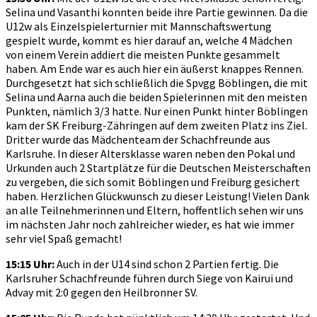
Selina und Vasanthi konnten beide ihre Partie gewinnen. Da die
U12w als Einzelspielerturnier mit Mannschaftswertung
gespielt wurde, kommt es hier darauf an, welche 4 Mädchen
von einem Verein addiert die meisten Punkte gesammelt
haben. Am Ende war es auch hier ein äußerst knappes Rennen.
Durchgesetzt hat sich schließlich die Spvgg Böblingen, die mit
Selina und Aarna auch die beiden Spielerinnen mit den meisten
Punkten, nämlich 3/3 hatte. Nur einen Punkt hinter Böblingen
kam der SK Freiburg-Zähringen auf dem zweiten Platz ins Ziel.
Dritter wurde das Mädchenteam der Schachfreunde aus
Karlsruhe. In dieser Altersklasse waren neben den Pokal und
Urkunden auch 2 Startplätze für die Deutschen Meisterschaften
zu vergeben, die sich somit Böblingen und Freiburg gesichert
haben. Herzlichen Glückwunsch zu dieser Leistung! Vielen Dank
an alle Teilnehmerinnen und Eltern, hoffentlich sehen wir uns
im nächsten Jahr noch zahlreicher wieder, es hat wie immer
sehr viel Spaß gemacht!
15:15 Uhr:
Auch in der U14 sind schon 2 Partien fertig. Die
Karlsruher Schachfreunde führen durch Siege von Kairui und
Advay mit 2:0 gegen den Heilbronner SV.