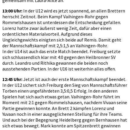
gemeinsam mit Laura-Alice an.
13:00 Uhr:
In der U12 wird es jetzt spannend, an allen Brettern
herrscht Zeitnot. Beim Kampf Vaihingen-Rohr gegen
Rommelshausen ist unterdessen die Entscheidung gefallen.
Lorenz hatte zwar äußerst wenig Zeit, dafür aber einen
ordentlichen Materialvorteil. Aufgrund dieses
Ungleichgewichts einigten sich beide auf Remis. Damit geht
der Mannschaftskampf mit 2,5:1,5 an Vaihingen-Rohr.
In der U14 ist auch das erste Match beendet. Freiburg setzte
sich schlussendlich klar mit 4:0 gegen den Heilbronner SV
durch. Leandro und Rithika gewannen die beiden noch
ausstehenden Partien. In der U16 ist weiterhin alles offen.
12:45 Uhr:
Jetzt ist auch der erste Mannschaftskampf beendet.
In der U12 sichert sich Freiburg den Sieg von Mannschaftsführer
Torben einen ungefährdeten 3,5:0,5 Erfolg. In den anderen
Spielen hat sich auch etwas getan. Vaihingen-Rohr führt im
Moment mit 2:1 gegen Rommelshausen, nachdem Vivaan seine
Partie gewinnen konnte. An Brett 2 kämpfen Lorenz und
Yuvaan noch in einer ausgeglichenen Stellung für ihre Teams.
Und auch bei der Begegnung Heidelberg gegen Bernhausen hat
sich etwas bewegt. Mark konnte am Spitzenbrett gewinnen