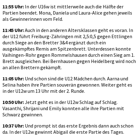
11:55 Uhr:
In der U16w ist mittlerweile auch die Hälfte der
Partien beendet. Mona, Daniela und Laura-Alice gehen jeweils
als Gewinnerinnen vom Feld.
11:45 Uhr:
Auch in den anderen Altersklassen geht es voran. In
der U12 führt Freiburg-Zähringen mit 2,5:0,5 gegen Ettlingen
durch Siege an den Bretter 3&4 ergänzt durch ein
ausgekämpftes Remis am Spitzenbrett. Unterdessen konnte
Vaihingen-Rohr gegen Rommelshausen durch einen Sieg am 1.
Brett ausgleichen. Bei Bernhausen gegen Heidelberg wird noch
an allen Brettern gekämpft.
11:05 Uhr:
Und schon sind die U12 Mädchen durch. Aarna und
Selina haben ihre Partien souverän gewonnen. Weiter geht es
in der U12w um 13 Uhr mit der 2. Runde.
10:50 Uhr:
Jetzt geht es in der U12w Schlag auf Schlag.
Vasanthi, Shrijani und Emily konnten alle ihre Partien mit
Schwarz gewinnen.
10:37 Uhr:
Und prompt ist das erste Ergebnis dann auch schon
da. In der U12w gewinnt Abigail die erste Partie des Tages.