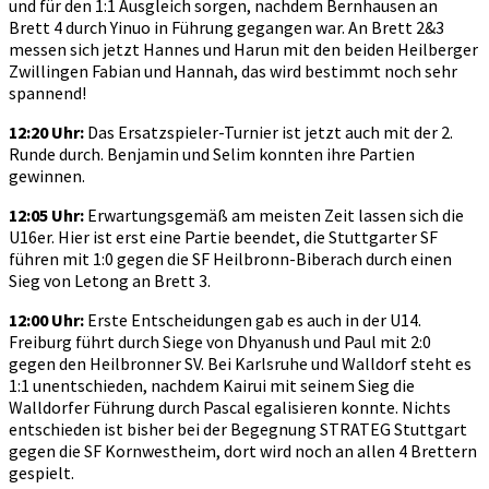
und für den 1:1 Ausgleich sorgen, nachdem Bernhausen an
Brett 4 durch Yinuo in Führung gegangen war. An Brett 2&3
messen sich jetzt Hannes und Harun mit den beiden Heilberger
Zwillingen Fabian und Hannah, das wird bestimmt noch sehr
spannend!
12:20 Uhr:
Das Ersatzspieler-Turnier ist jetzt auch mit der 2.
Runde durch. Benjamin und Selim konnten ihre Partien
gewinnen.
12:05 Uhr:
Erwartungsgemäß am meisten Zeit lassen sich die
U16er. Hier ist erst eine Partie beendet, die Stuttgarter SF
führen mit 1:0 gegen die SF Heilbronn-Biberach durch einen
Sieg von Letong an Brett 3.
12:00 Uhr:
Erste Entscheidungen gab es auch in der U14.
Freiburg führt durch Siege von Dhyanush und Paul mit 2:0
gegen den Heilbronner SV. Bei Karlsruhe und Walldorf steht es
1:1 unentschieden, nachdem Kairui mit seinem Sieg die
Walldorfer Führung durch Pascal egalisieren konnte. Nichts
entschieden ist bisher bei der Begegnung STRATEG Stuttgart
gegen die SF Kornwestheim, dort wird noch an allen 4 Brettern
gespielt.