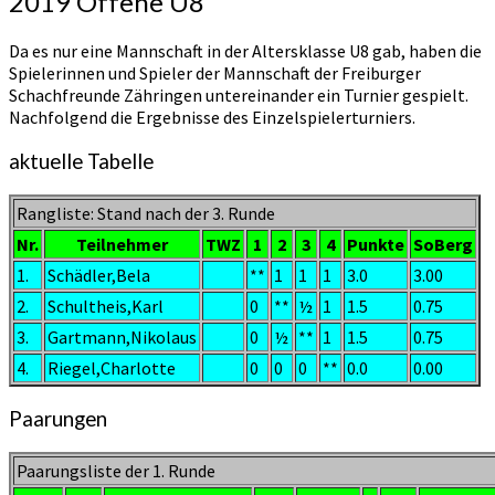
2019 Offene U8
2019
Offene
Da es nur eine Mannschaft in der Altersklasse U8 gab, haben die
U8
Spielerinnen und Spieler der Mannschaft der Freiburger
Schachfreunde Zähringen untereinander ein Turnier gespielt.
Nachfolgend die Ergebnisse des Einzelspielerturniers.
aktuelle Tabelle
Rangliste: Stand nach der 3. Runde
Nr.
Teilnehmer
TWZ
1
2
3
4
Punkte
SoBerg
1.
Schädler,Bela
**
1
1
1
3.0
3.00
2.
Schultheis,Karl
0
**
½
1
1.5
0.75
3.
Gartmann,Nikolaus
0
½
**
1
1.5
0.75
4.
Riegel,Charlotte
0
0
0
**
0.0
0.00
Paarungen
Paarungsliste der 1. Runde