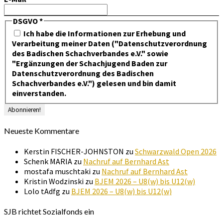
DSGVO
*
Ich habe die Informationen zur Erhebung und
Verarbeitung meiner Daten ("Datenschutzverordnung
des Badischen Schachverbandes e.V." sowie
"Ergänzungen der Schachjugend Baden zur
Datenschutzverordnung des Badischen
Schachverbandes e.V.") gelesen und bin damit
einverstanden.
Neueste Kommentare
Kerstin FISCHER-JOHNSTON
zu
Schwarzwald Open 2026
Schenk MARIA
zu
Nachruf auf Bernhard Ast
mostafa muschtaki
zu
Nachruf auf Bernhard Ast
Kristin Wodzinski
zu
BJEM 2026 – U8(w) bis U12(w)
Lolo tAdfg
zu
BJEM 2026 – U8(w) bis U12(w)
SJB richtet Sozialfonds ein