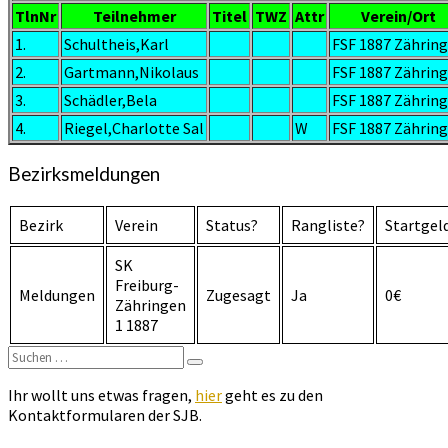
TlnNr
Teilnehmer
Titel
TWZ
Attr
Verein/Ort
1.
Schultheis,Karl
FSF 1887 Zährin
2.
Gartmann,Nikolaus
FSF 1887 Zährin
3.
Schädler,Bela
FSF 1887 Zährin
4.
Riegel,Charlotte Sal
W
FSF 1887 Zährin
Bezirksmeldungen
Bezirk
Verein
Status?
Rangliste?
Startgel
SK
Freiburg-
Meldungen
Zugesagt
Ja
0€
Zähringen
1 1887
Suchen
Suchen
nach:
Ihr wollt uns etwas fragen,
hier
geht es zu den
Kontaktformularen der SJB.