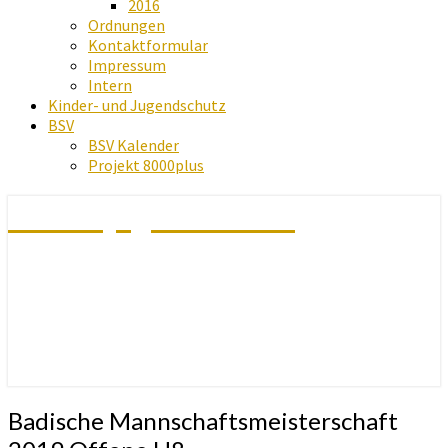
2016
Ordnungen
Kontaktformular
Impressum
Intern
Kinder- und Jugendschutz
BSV
BSV Kalender
Projekt 8000plus
Schachjugend Baden
Badische
Badische Mannschaftsmeisterschaft
Mannschaftsmeisterschaft