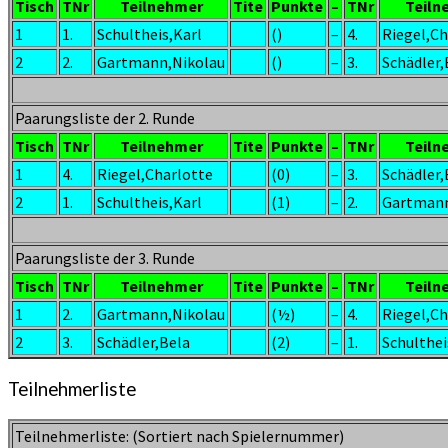
Tisch
TNr
Teilnehmer
Tite
Punkte
–
TNr
Teiln
1
1.
Schultheis,Karl
()
–
4.
Riegel,Ch
2
2.
Gartmann,Nikolau
()
–
3.
Schädler,
Paarungsliste der 2. Runde
Tisch
TNr
Teilnehmer
Tite
Punkte
–
TNr
Teiln
1
4.
Riegel,Charlotte
(0)
–
3.
Schädler,
2
1.
Schultheis,Karl
(1)
–
2.
Gartmann
Paarungsliste der 3. Runde
Tisch
TNr
Teilnehmer
Tite
Punkte
–
TNr
Teiln
1
2.
Gartmann,Nikolau
(½)
–
4.
Riegel,Ch
2
3.
Schädler,Bela
(2)
–
1.
Schulthei
Teilnehmerliste
Teilnehmerliste: (Sortiert nach Spielernummer)