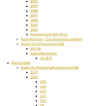
2010
2009
2008
2007
2006
2005
2004
Ruhmeshalle BW-Blitz
Ruhmeshalle – Einzelmeisterschaften
Archiv Einzelmeisterschaft
BW U8
Jugendkongress
JK 2015
Mannschaft
Badische Mannschaftsmeisterschaft
2027
2026
U20
U16
U14
U12
U10
U8