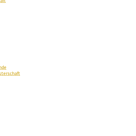
aft
nde
terschaft