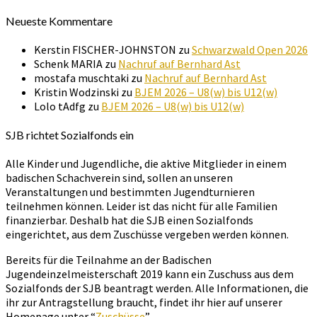
Neueste Kommentare
Kerstin FISCHER-JOHNSTON
zu
Schwarzwald Open 2026
Schenk MARIA
zu
Nachruf auf Bernhard Ast
mostafa muschtaki
zu
Nachruf auf Bernhard Ast
Kristin Wodzinski
zu
BJEM 2026 – U8(w) bis U12(w)
Lolo tAdfg
zu
BJEM 2026 – U8(w) bis U12(w)
SJB richtet Sozialfonds ein
Alle Kinder und Jugendliche, die aktive Mitglieder in einem
badischen Schachverein sind, sollen an unseren
Veranstaltungen und bestimmten Jugendturnieren
teilnehmen können. Leider ist das nicht für alle Familien
finanzierbar. Deshalb hat die SJB einen Sozialfonds
eingerichtet, aus dem Zuschüsse vergeben werden können.
Bereits für die Teilnahme an der Badischen
Jugendeinzelmeisterschaft 2019 kann ein Zuschuss aus dem
Sozialfonds der SJB beantragt werden. Alle Informationen, die
ihr zur Antragstellung braucht, findet ihr hier auf unserer
Homepage unter “
Zuschüsse
”.