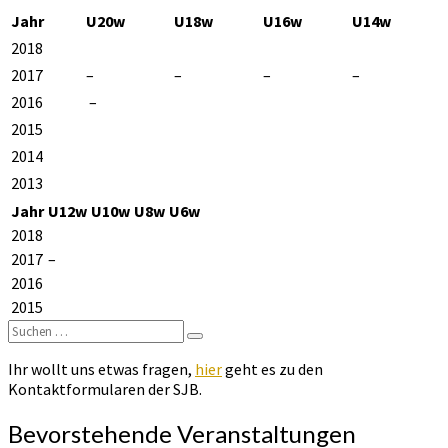
Blitz
Jahr
U20w
U18w
U16w
U14w
2018
2017
–
–
–
–
2016
–
2015
2014
2013
Jahr
U12w
U10w
U8w
U6w
2018
2017
–
2016
2015
Suchen
Suchen
nach:
Ihr wollt uns etwas fragen,
hier
geht es zu den
Kontaktformularen der SJB.
Bevorstehende Veranstaltungen