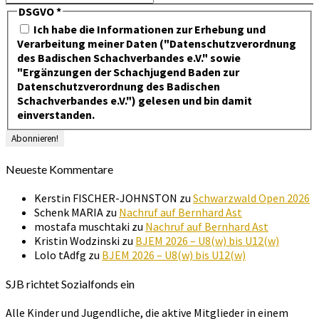
DSGVO
*
Ich habe die Informationen zur Erhebung und
Verarbeitung meiner Daten ("Datenschutzverordnung
des Badischen Schachverbandes e.V." sowie
"Ergänzungen der Schachjugend Baden zur
Datenschutzverordnung des Badischen
Schachverbandes e.V.") gelesen und bin damit
einverstanden.
Neueste Kommentare
Kerstin FISCHER-JOHNSTON
zu
Schwarzwald Open 2026
Schenk MARIA
zu
Nachruf auf Bernhard Ast
mostafa muschtaki
zu
Nachruf auf Bernhard Ast
Kristin Wodzinski
zu
BJEM 2026 – U8(w) bis U12(w)
Lolo tAdfg
zu
BJEM 2026 – U8(w) bis U12(w)
SJB richtet Sozialfonds ein
Alle Kinder und Jugendliche, die aktive Mitglieder in einem