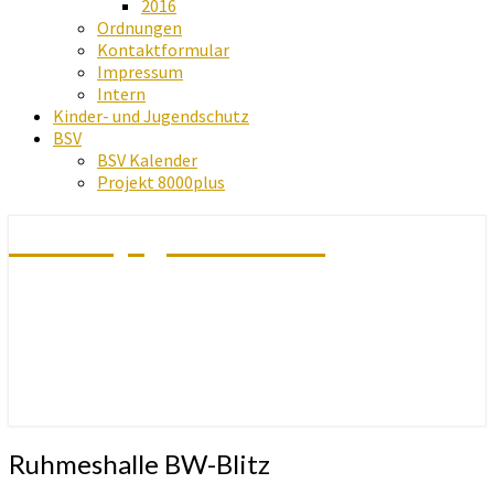
2016
Ordnungen
Kontaktformular
Impressum
Intern
Kinder- und Jugendschutz
BSV
BSV Kalender
Projekt 8000plus
Schachjugend Baden
Ruhmeshalle
Ruhmeshalle BW-Blitz
BW-