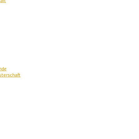
aft
nde
terschaft