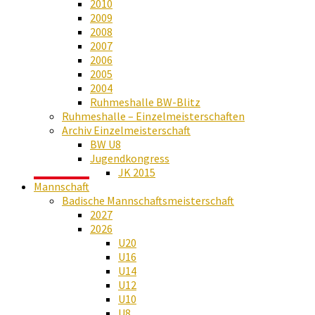
2010
2009
2008
2007
2006
2005
2004
Ruhmeshalle BW-Blitz
Ruhmeshalle – Einzelmeisterschaften
Archiv Einzelmeisterschaft
BW U8
Jugendkongress
JK 2015
Mannschaft
Badische Mannschaftsmeisterschaft
2027
2026
U20
U16
U14
U12
U10
U8