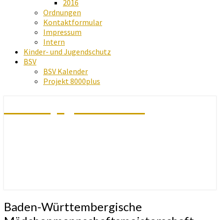
2016
Ordnungen
Kontaktformular
Impressum
Intern
Kinder- und Jugendschutz
BSV
BSV Kalender
Projekt 8000plus
Schachjugend Baden
Baden-
Baden-Württembergische
Württembergische