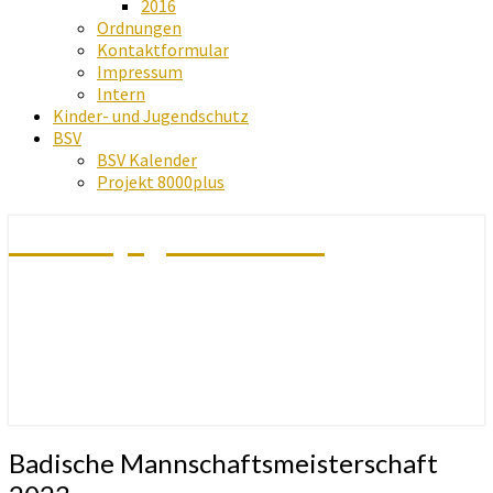
2016
Ordnungen
Kontaktformular
Impressum
Intern
Kinder- und Jugendschutz
BSV
BSV Kalender
Projekt 8000plus
Schachjugend Baden
Badische
Badische Mannschaftsmeisterschaft
Mannschaftsmeisterschaft