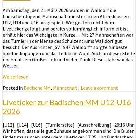
Am Samstag, den 21. März 2026 wurden in Walldorf die
badischen Jugend-Mannschaftsmeister in den Altersklassen
U12, U14 und U16 ausgespielt. Wer gestern nicht dem
Liveticker gefolgt und bereits vollumfänglich informiert ist,
erhält hier das Wichtigste in Kürze… Mit 27 Mannschaften war
das Turnier in der Mensa des Schulzentrums Walldorf gut
besucht. Der Ausrichter „SV 1947 Walldorf“ sorgte für beste
Spielbedingungen und das Leibliche Wohl. Auch an dieser Stelle
nochmals ein Großes Lob und vielen Dank. Dieses Jahr war das
Wetter…
Weiterlesen
Weiterlesen
Posted in
Badische MM
,
Mannschaft
|
Leave a comment
Liveticker zur Badischen MM U12-U16
2026
[U12] [U14] [U16] [Turnierseite] [Ausschreibung] 20:16 Uhr:
Wir hoffen, dass alle gut Zuhause angekommen sind. Die Bilder
findet man unten unter dem Liveticker. 17:35 Uhr: Fundsachen: