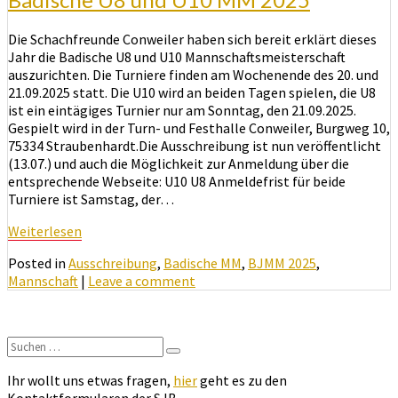
Die Schachfreunde Conweiler haben sich bereit erklärt dieses
Jahr die Badische U8 und U10 Mannschaftsmeisterschaft
auszurichten. Die Turniere finden am Wochenende des 20. und
21.09.2025 statt. Die U10 wird an beiden Tagen spielen, die U8
ist ein eintägiges Turnier nur am Sonntag, den 21.09.2025.
Gespielt wird in der Turn- und Festhalle Conweiler, Burgweg 10,
75334 Straubenhardt.Die Ausschreibung ist nun veröffentlicht
(13.07.) und auch die Möglichkeit zur Anmeldung über die
entsprechende Webseite: U10 U8 Anmeldefrist für beide
Turniere ist Samstag, der…
Weiterlesen
Weiterlesen
Posted in
Ausschreibung
,
Badische MM
,
BJMM 2025
,
Mannschaft
|
Leave a comment
Suchen
Suchen
nach:
Ihr wollt uns etwas fragen,
hier
geht es zu den