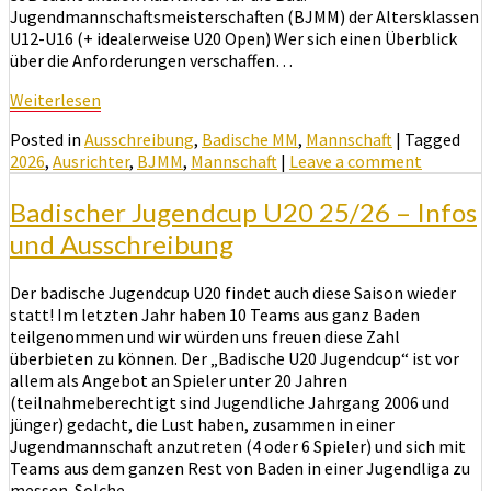
Jugendmannschaftsmeisterschaften (BJMM) der Altersklassen
U12-U16 (+ idealerweise U20 Open) Wer sich einen Überblick
über die Anforderungen verschaffen…
Weiterlesen
Weiterlesen
Posted in
Ausschreibung
,
Badische MM
,
Mannschaft
|
Tagged
2026
,
Ausrichter
,
BJMM
,
Mannschaft
|
Leave a comment
Badischer Jugendcup U20 25/26 – Infos
und Ausschreibung
Der badische Jugendcup U20 findet auch diese Saison wieder
statt! Im letzten Jahr haben 10 Teams aus ganz Baden
teilgenommen und wir würden uns freuen diese Zahl
überbieten zu können. Der „Badische U20 Jugendcup“ ist vor
allem als Angebot an Spieler unter 20 Jahren
(teilnahmeberechtigt sind Jugendliche Jahrgang 2006 und
jünger) gedacht, die Lust haben, zusammen in einer
Jugendmannschaft anzutreten (4 oder 6 Spieler) und sich mit
Teams aus dem ganzen Rest von Baden in einer Jugendliga zu
messen. Solche…