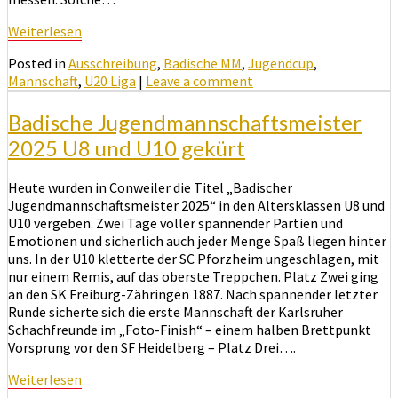
Weiterlesen
Weiterlesen
Posted in
Ausschreibung
,
Badische MM
,
Jugendcup
,
Mannschaft
,
U20 Liga
|
Leave a comment
Badische Jugendmannschaftsmeister
2025 U8 und U10 gekürt
Heute wurden in Conweiler die Titel „Badischer
Jugendmannschaftsmeister 2025“ in den Altersklassen U8 und
U10 vergeben. Zwei Tage voller spannender Partien und
Emotionen und sicherlich auch jeder Menge Spaß liegen hinter
uns. In der U10 kletterte der SC Pforzheim ungeschlagen, mit
nur einem Remis, auf das oberste Treppchen. Platz Zwei ging
an den SK Freiburg-Zähringen 1887. Nach spannender letzter
Runde sicherte sich die erste Mannschaft der Karlsruher
Schachfreunde im „Foto-Finish“ – einem halben Brettpunkt
Vorsprung vor den SF Heidelberg – Platz Drei….
Weiterlesen
Weiterlesen