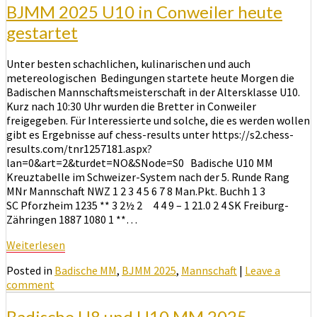
BJMM 2025 U10 in Conweiler heute
gestartet
Unter besten schachlichen, kulinarischen und auch
metereologischen Bedingungen startete heute Morgen die
Badischen Mannschaftsmeisterschaft in der Altersklasse U10.
Kurz nach 10:30 Uhr wurden die Bretter in Conweiler
freigegeben. Für Interessierte und solche, die es werden wollen
gibt es Ergebnisse auf chess-results unter https://s2.chess-
results.com/tnr1257181.aspx?
lan=0&art=2&turdet=NO&SNode=S0 Badische U10 MM
Kreuztabelle im Schweizer-System nach der 5. Runde Rang
MNr Mannschaft NWZ 1 2 3 4 5 6 7 8 Man.Pkt. Buchh 1 3
SC Pforzheim 1235 ** 3 2½ 2 4 4 9 – 1 21.0 2 4 SK Freiburg-
Zähringen 1887 1080 1 **…
Weiterlesen
Weiterlesen
Posted in
Badische MM
,
BJMM 2025
,
Mannschaft
|
Leave a
comment
Badische U8 und U10 MM 2025