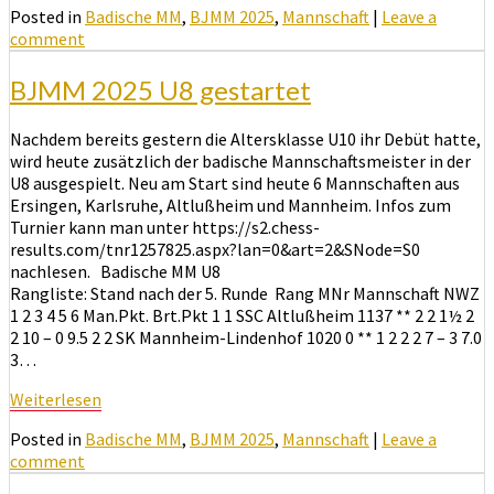
Posted in
Badische MM
,
BJMM 2025
,
Mannschaft
|
Leave a
comment
BJMM 2025 U8 gestartet
Nachdem bereits gestern die Altersklasse U10 ihr Debüt hatte,
wird heute zusätzlich der badische Mannschaftsmeister in der
U8 ausgespielt. Neu am Start sind heute 6 Mannschaften aus
Ersingen, Karlsruhe, Altlußheim und Mannheim. Infos zum
Turnier kann man unter https://s2.chess-
results.com/tnr1257825.aspx?lan=0&art=2&SNode=S0
nachlesen. Badische MM U8
Rangliste: Stand nach der 5. Runde Rang MNr Mannschaft NWZ
1 2 3 4 5 6 Man.Pkt. Brt.Pkt 1 1 SSC Altlußheim 1137 ** 2 2 1½ 2
2 10 – 0 9.5 2 2 SK Mannheim-Lindenhof 1020 0 ** 1 2 2 2 7 – 3 7.0
3…
Weiterlesen
Weiterlesen
Posted in
Badische MM
,
BJMM 2025
,
Mannschaft
|
Leave a
comment