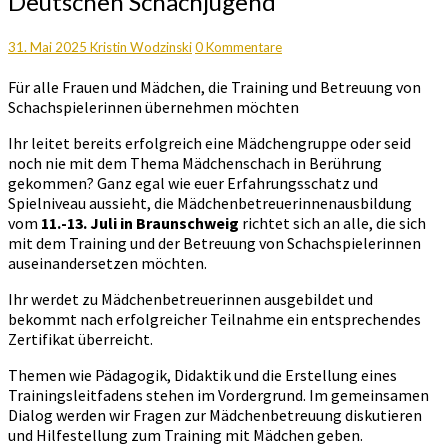
Deutschen Schachjugend
der
Deutschen
Schachjugend
Kommentare
31. Mai 2025
Kristin Wodzinski
0 Kommentare
Für alle Frauen und Mädchen, die Training und Betreuung von
Schachspielerinnen übernehmen möchten
Ihr leitet bereits erfolgreich eine Mädchengruppe oder seid
noch nie mit dem Thema Mädchenschach in Berührung
gekommen? Ganz egal wie euer Erfahrungsschatz und
Spielniveau aussieht, die Mädchenbetreuerinnenausbildung
vom
11.-13. Juli in Braunschweig
richtet sich an alle, die sich
mit dem Training und der Betreuung von Schachspielerinnen
auseinandersetzen möchten.
Ihr werdet zu Mädchenbetreuerinnen ausgebildet und
bekommt nach erfolgreicher Teilnahme ein entsprechendes
Zertifikat überreicht.
Themen wie Pädagogik, Didaktik und die Erstellung eines
Trainingsleitfadens stehen im Vordergrund. Im gemeinsamen
Dialog werden wir Fragen zur Mädchenbetreuung diskutieren
und Hilfestellung zum Training mit Mädchen geben.