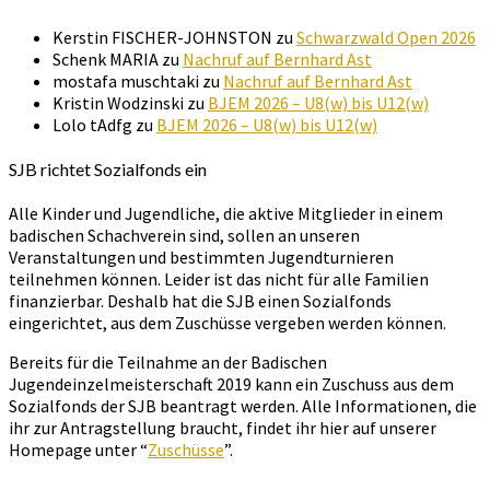
Kerstin FISCHER-JOHNSTON
zu
Schwarzwald Open 2026
Schenk MARIA
zu
Nachruf auf Bernhard Ast
mostafa muschtaki
zu
Nachruf auf Bernhard Ast
Kristin Wodzinski
zu
BJEM 2026 – U8(w) bis U12(w)
Lolo tAdfg
zu
BJEM 2026 – U8(w) bis U12(w)
SJB richtet Sozialfonds ein
Alle Kinder und Jugendliche, die aktive Mitglieder in einem
badischen Schachverein sind, sollen an unseren
Veranstaltungen und bestimmten Jugendturnieren
teilnehmen können. Leider ist das nicht für alle Familien
finanzierbar. Deshalb hat die SJB einen Sozialfonds
eingerichtet, aus dem Zuschüsse vergeben werden können.
Bereits für die Teilnahme an der Badischen
Jugendeinzelmeisterschaft 2019 kann ein Zuschuss aus dem
Sozialfonds der SJB beantragt werden. Alle Informationen, die
ihr zur Antragstellung braucht, findet ihr hier auf unserer
Homepage unter “
Zuschüsse
”.