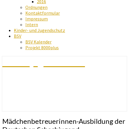
2016
Ordnungen
Kontaktformular
Impressum
Intern
Kinder- und Jugendschutz
BSV
BSV Kalender
Projekt 8000plus
Schachjugend Baden
Mädchenbetreuerinnen-
Mädchenbetreuerinnen-Ausbildung der
Ausbildung