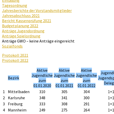
Einladung
Tagesordnung
Jahresberichte der Vorstandsmitglieder
Jahresabschluss 2021
Bericht Kassenprüfung 2021
Budgetplanung 2022
Anträge Jugendordnung
Anträge Spielordnung
Anträge GWO – keine Anträge eingereicht
Sozialfonds
Protokoll 2021
Protokoll 2022
Aktive
Aktive
Aktive
Jugendl
Jugendliche
Jugendliche
Jugendliche
Bezirk
Jugends
zum
zum
zum
Deleg
01.01.2020
01.01.2021
01.01.2022
1
Mittelbaden
310
305
304
1+
2
Karlsruhe
348
341
300
1+
3
Freiburg
333
308
291
1+
4
Mannheim
249
275
264
1+