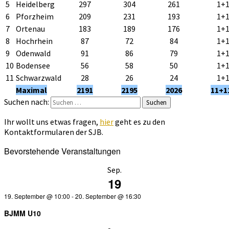
5
Heidelberg
297
304
261
1+
6
Pforzheim
209
231
193
1+
7
Ortenau
183
189
176
1+
8
Hochrhein
87
72
84
1+
9
Odenwald
91
86
79
1+
10
Bodensee
56
58
50
1+
11
Schwarzwald
28
26
24
1+
Maximal
2191
2195
2026
11+1
Suchen nach:
Suchen
Ihr wollt uns etwas fragen,
hier
geht es zu den
Kontaktformularen der SJB.
Bevorstehende Veranstaltungen
Sep.
19
19. September @ 10:00
-
20. September @ 16:30
BJMM U10