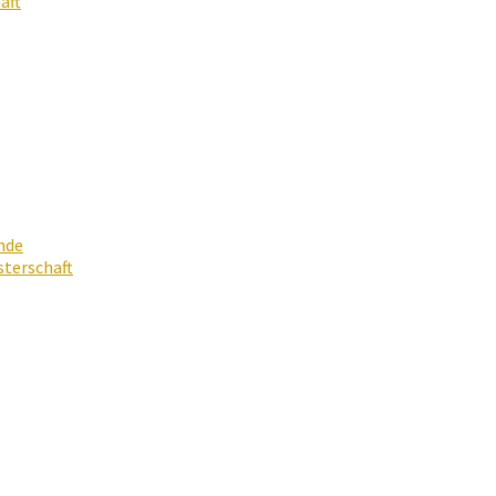
aft
nde
terschaft