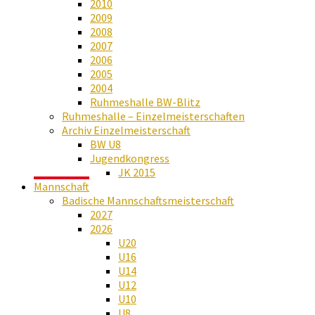
2010
2009
2008
2007
2006
2005
2004
Ruhmeshalle BW-Blitz
Ruhmeshalle – Einzelmeisterschaften
Archiv Einzelmeisterschaft
BW U8
Jugendkongress
JK 2015
Mannschaft
Badische Mannschaftsmeisterschaft
2027
2026
U20
U16
U14
U12
U10
U8