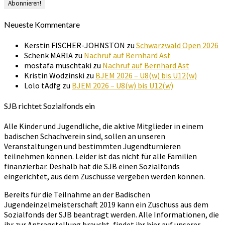
Neueste Kommentare
Kerstin FISCHER-JOHNSTON
zu
Schwarzwald Open 2026
Schenk MARIA
zu
Nachruf auf Bernhard Ast
mostafa muschtaki
zu
Nachruf auf Bernhard Ast
Kristin Wodzinski
zu
BJEM 2026 – U8(w) bis U12(w)
Lolo tAdfg
zu
BJEM 2026 – U8(w) bis U12(w)
SJB richtet Sozialfonds ein
Alle Kinder und Jugendliche, die aktive Mitglieder in einem
badischen Schachverein sind, sollen an unseren
Veranstaltungen und bestimmten Jugendturnieren
teilnehmen können. Leider ist das nicht für alle Familien
finanzierbar. Deshalb hat die SJB einen Sozialfonds
eingerichtet, aus dem Zuschüsse vergeben werden können.
Bereits für die Teilnahme an der Badischen
Jugendeinzelmeisterschaft 2019 kann ein Zuschuss aus dem
Sozialfonds der SJB beantragt werden. Alle Informationen, die
ihr zur Antragstellung braucht, findet ihr hier auf unserer