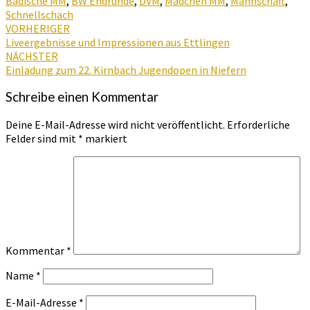
Badische MM
,
BW Endrunde
,
DVM
,
Mädchen MM
,
Mannschaft
,
Schnellschach
Beitragsnavigation
VORHERIGER
Liveergebnisse und Impressionen aus Ettlingen
NÄCHSTER
Einladung zum 22. Kirnbach Jugendopen in Niefern
Schreibe einen Kommentar
Deine E-Mail-Adresse wird nicht veröffentlicht.
Erforderliche
Felder sind mit
*
markiert
Kommentar
*
Name
*
E-Mail-Adresse
*