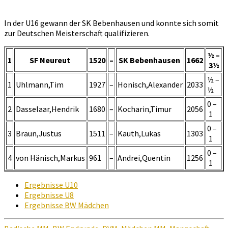
In der U16 gewann der SK Bebenhausen und konnte sich somit
zur Deutschen Meisterschaft qualifizieren.
½ –
1
SF Neureut
1520
–
SK Bebenhausen
1662
3½
½ –
1
Uhlmann,Tim
1927
–
Honisch,Alexander
2033
½
0 –
2
Dasselaar,Hendrik
1680
–
Kocharin,Timur
2056
1
0 –
3
Braun,Justus
1511
–
Kauth,Lukas
1303
1
0 –
4
von Hänisch,Markus
961
–
Andrei,Quentin
1256
1
Ergebnisse U10
Ergebnisse U8
Ergebnisse BW Mädchen