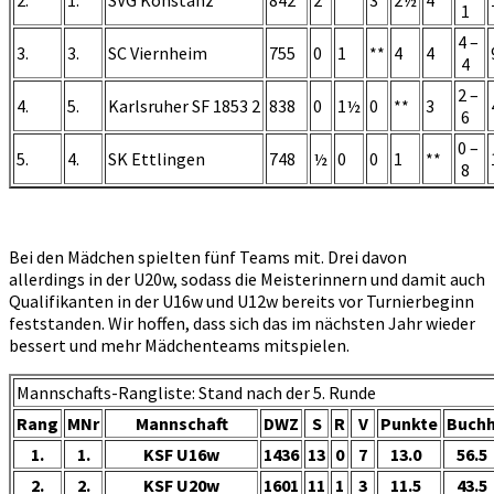
1
4 –
3.
3.
SC Viernheim
755
0
1
**
4
4
4
2 –
4.
5.
Karlsruher SF 1853 2
838
0
1½
0
**
3
6
0 –
5.
4.
SK Ettlingen
748
½
0
0
1
**
8
Bei den Mädchen spielten fünf Teams mit. Drei davon
allerdings in der U20w, sodass die Meisterinnern und damit auch
Qualifikanten in der U16w und U12w bereits vor Turnierbeginn
feststanden. Wir hoffen, dass sich das im nächsten Jahr wieder
bessert und mehr Mädchenteams mitspielen.
Mannschafts-Rangliste: Stand nach der 5. Runde
Rang
MNr
Mannschaft
DWZ
S
R
V
Punkte
Buch
1.
1.
KSF U16w
1436
13
0
7
13.0
56.5
2.
2.
KSF U20w
1601
11
1
3
11.5
43.5