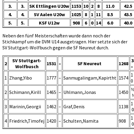
3.
3.
SK Ettlingen U20w
1153
10
2
8
11.0
42.5
4.
4.
SV Aalen U20w
1025
8
1
11
8.5
43.5
5.
5.
KSF U12w
908
6
0
14
6.0
40.0
Neben den fünf Meisterschaften wurde dann noch der
Stichkampf um die DVM U14 ausgetragen. Hier setzte sich der
SV Stuttgart-Wolfbusch gegen die SF Neureut durch.
SV Stuttgart-
2
1531
–
SF Neureut
1268
Wolfbusch
–
1
1
Zhang,Yibo
1777
–
Sanmugalingam,Kapirtht
1574
0
½
2
Schimann,Kirill
1465
–
Uhlmann,Jonas
1450
1
3
Marinin,Georgii
1462
–
Graf,Denis
1138
0
1
4
Friedrich,Timofej
1420
–
Schulten,Namita
908
0