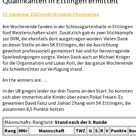
Qualifikanten in Ettlingen ermittelt
und
Qualifikanten
in
Kommentare
19. September 2022
Kristin Wodzinski
0 Kommentare
Ettlingen
Am Wochenende fanden in der Schlossgartenhalle in Ettlingen
ermittelt
fünf Meisterschaften statt. Zusätzlich gab es zwei Stichkämpfe
zur DVM, die ebenfalls dort ausgetragen worden. Vielen Dank
an dieser Stelle an den SK Ettlingen, der die Ausrichtung
gewohnt professionell gemeistert hat und für hervorragende
Spielbedingungen sorgte. Vielen Dank auch an Michael Kröger
für die Organisation und Lukas Koll, der das ganze Wochenende
als Schiedsrichter zur Verfügung stand.
An the winners are….
In der U8 gingen leider nur drei Teams an den Start. So konnten
sich aber immerhin alle Kinder über einen Pokal freuen. Es
gewannen David Faisz und Jiahao Zhang vom SK Ettlingen, die
zusammen 8,5 Punkte holten.
Mannschafts-Rangliste:
Stand nach der 5. Runde
Rang
MNr
Mannschaft
TWZ
G
S
R
V
Punkte
Bu