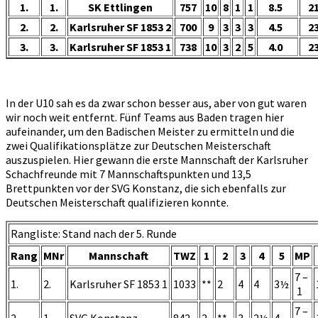
1.
1.
SK Ettlingen
757
10
8
1
1
8.5
21
2.
2.
Karlsruher SF 1853 2
700
9
3
3
3
4.5
23
3.
3.
Karlsruher SF 1853 1
738
10
3
2
5
4.0
23
In der U10 sah es da zwar schon besser aus, aber von gut waren
wir noch weit entfernt. Fünf Teams aus Baden tragen hier
aufeinander, um den Badischen Meister zu ermitteln und die
zwei Qualifikationsplätze zur Deutschen Meisterschaft
auszuspielen. Hier gewann die erste Mannschaft der Karlsruher
Schachfreunde mit 7 Mannschaftspunkten und 13,5
Brettpunkten vor der SVG Konstanz, die sich ebenfalls zur
Deutschen Meisterschaft qualifizieren konnte.
Rangliste: Stand nach der 5. Runde
Rang
MNr
Mannschaft
TWZ
1
2
3
4
5
MP
7 –
1.
2.
Karlsruher SF 1853 1
1033
**
2
4
4
3½
1
7 –
2.
1.
SVG Konstanz
842
2
**
3
2½
4