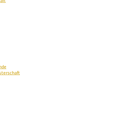
aft
nde
terschaft