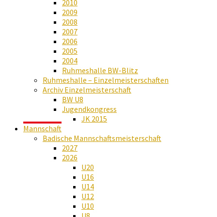
2010
2009
2008
2007
2006
2005
2004
Ruhmeshalle BW-Blitz
Ruhmeshalle – Einzelmeisterschaften
Archiv Einzelmeisterschaft
BW U8
Jugendkongress
JK 2015
Mannschaft
Badische Mannschaftsmeisterschaft
2027
2026
U20
U16
U14
U12
U10
U8