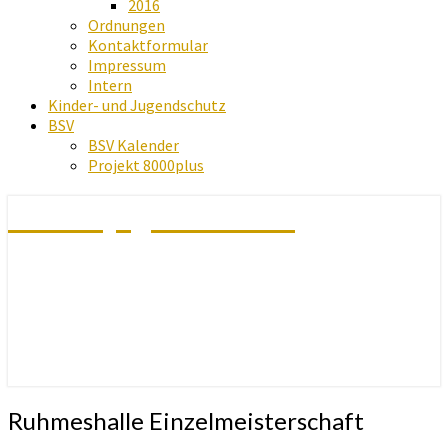
2016
Ordnungen
Kontaktformular
Impressum
Intern
Kinder- und Jugendschutz
BSV
BSV Kalender
Projekt 8000plus
Schachjugend Baden
Ruhmeshalle
Ruhmeshalle Einzelmeisterschaft
Einzelmeisterschaft