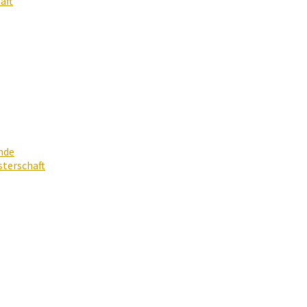
aft
nde
terschaft