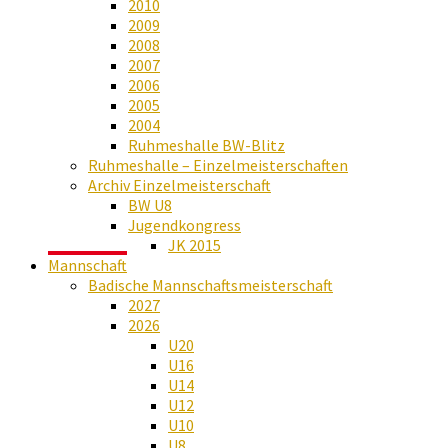
2010
2009
2008
2007
2006
2005
2004
Ruhmeshalle BW-Blitz
Ruhmeshalle – Einzelmeisterschaften
Archiv Einzelmeisterschaft
BW U8
Jugendkongress
JK 2015
Mannschaft
Badische Mannschaftsmeisterschaft
2027
2026
U20
U16
U14
U12
U10
U8