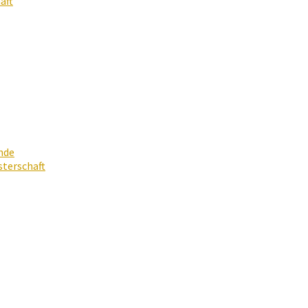
aft
nde
terschaft