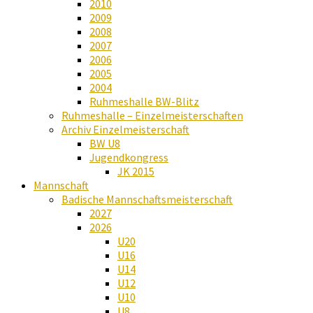
2010
2009
2008
2007
2006
2005
2004
Ruhmeshalle BW-Blitz
Ruhmeshalle – Einzelmeisterschaften
Archiv Einzelmeisterschaft
BW U8
Jugendkongress
JK 2015
Mannschaft
Badische Mannschaftsmeisterschaft
2027
2026
U20
U16
U14
U12
U10
U8