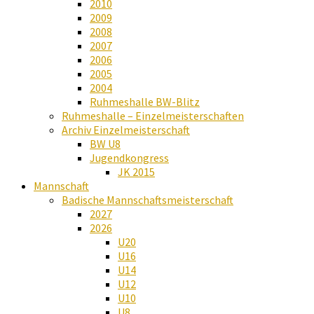
2010
2009
2008
2007
2006
2005
2004
Ruhmeshalle BW-Blitz
Ruhmeshalle – Einzelmeisterschaften
Archiv Einzelmeisterschaft
BW U8
Jugendkongress
JK 2015
Mannschaft
Badische Mannschaftsmeisterschaft
2027
2026
U20
U16
U14
U12
U10
U8