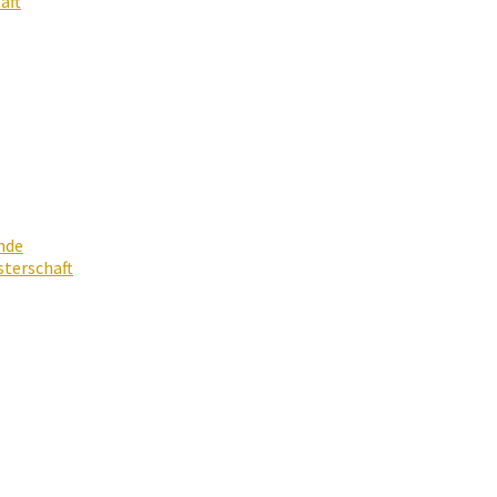
aft
nde
terschaft