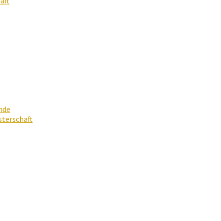
aft
nde
terschaft