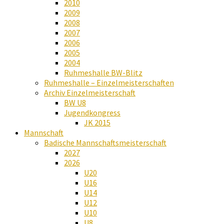
2010
2009
2008
2007
2006
2005
2004
Ruhmeshalle BW-Blitz
Ruhmeshalle – Einzelmeisterschaften
Archiv Einzelmeisterschaft
BW U8
Jugendkongress
JK 2015
Mannschaft
Badische Mannschaftsmeisterschaft
2027
2026
U20
U16
U14
U12
U10
U8