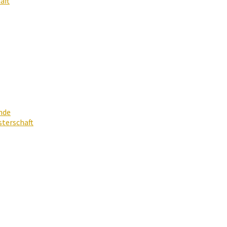
aft
nde
terschaft