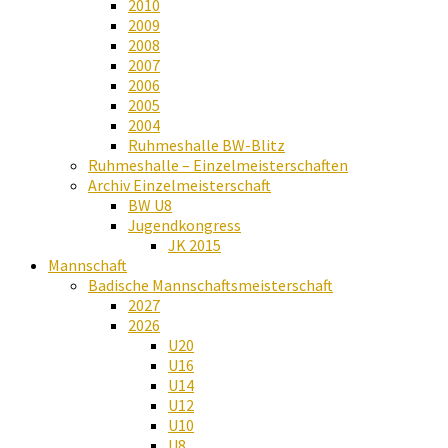
2010
2009
2008
2007
2006
2005
2004
Ruhmeshalle BW-Blitz
Ruhmeshalle – Einzelmeisterschaften
Archiv Einzelmeisterschaft
BW U8
Jugendkongress
JK 2015
Mannschaft
Badische Mannschaftsmeisterschaft
2027
2026
U20
U16
U14
U12
U10
U8