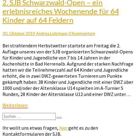
2.
2. SJB Schwarzwald-Open – ein
SJB
erlebnisreiches Wochenende für 64
Schwarzwald-
Kinder auf 64 Feldern
Open
–
ein
Kommentare
30. Oktober 2019
Andrea Lohrmann
0 Kommentare
erlebnisreiches
Wochenende
Bei strahlendem Herbstwetter startete am Freitag die 2.
für
Auflage unseres von der SJB organisierten Schwarzwald-Opens
64
für Kinder und Jugendliche von 7 bis 14 Jahren in der
Kinder
Aschenhütte in Bad Herrenalb. Aufgrund der starken Nachfrage
auf
hatten wir die Teilnehmerzahl auf 64 Kinder und Jugendliche
64
erhöht, die in zwei DWZ-gewerteten Turnieren um Punkte
Feldern
gekämpft haben. 38 Kinder und Jugendliche mit einer DWZ über
1000 und/oder der Altersklasse U14 spielten im A-Turnier 5
Runden, 28 Kinder der Altersklasse U12 und einer DWZ unter…
Weiterlesen
Weiterlesen
Suchen
Suchen
nach:
Ihr wollt uns etwas fragen,
hier
geht es zu den
Kontaktformularen der SJB.