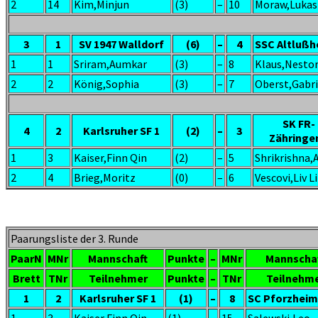
2
14
Kim,Minjun
(3)
–
10
Moraw,Lukas
3
1
SV 1947 Walldorf
(6)
–
4
SSC Altlußh
1
1
Sriram,Aumkar
(3)
–
8
Klaus,Nesto
2
2
König,Sophia
(3)
–
7
Oberst,Gabri
SK FR-
4
2
Karlsruher SF 1
(2)
–
3
Zähringe
1
3
Kaiser,Finn Qin
(2)
–
5
Shrikrishna,
2
4
Brieg,Moritz
(0)
–
6
Vescovi,Liv L
Paarungsliste der 3. Runde
PaarN
MNr
Mannschaft
Punkte
–
MNr
Mannscha
Brett
TNr
Teilnehmer
Punkte
–
TNr
Teilnehm
1
2
Karlsruher SF 1
(1)
–
8
SC Pforzheim