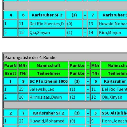
4
6
Karlsruher SF 3
(1)
–
7
Karlsruher 
1
11
Del Rio Fuentes,D
(0)
–
13
Huwald,Moha
2
12
Qiu,Xinyan
(1)
–
14
Kim,Minjun
Paarungsliste der 4. Runde
PaarN
MNr
Mannschaft
Punkte
–
MNr
Mannscha
Brett
TNr
Teilnehmer
Punkte
–
TNr
Teilnehm
1
8
SC Pforzheim 1906
(3)
–
6
Karlsruher 
1
15
Salewski,Leo
(1)
–
11
Del Rio Fuen
2
16
Kirmizitas,Devin
(2)
–
12
Qiu,Xinyan
2
7
Karlsruher SF 2
(3)
–
5
SSC Altlußh
1
13
Huwald,Mohamed
(0)
–
9
Horn,Jonat