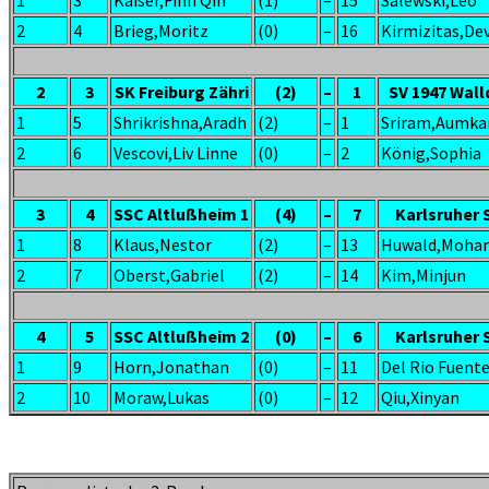
1
3
Kaiser,Finn Qin
(1)
–
15
Salewski,Leo
2
4
Brieg,Moritz
(0)
–
16
Kirmizitas,De
2
3
SK Freiburg Zähri
(2)
–
1
SV 1947 Wall
1
5
Shrikrishna,Aradh
(2)
–
1
Sriram,Aumka
2
6
Vescovi,Liv Linne
(0)
–
2
König,Sophia
3
4
SSC Altlußheim 1
(4)
–
7
Karlsruher 
1
8
Klaus,Nestor
(2)
–
13
Huwald,Moha
2
7
Oberst,Gabriel
(2)
–
14
Kim,Minjun
4
5
SSC Altlußheim 2
(0)
–
6
Karlsruher 
1
9
Horn,Jonathan
(0)
–
11
Del Rio Fuent
2
10
Moraw,Lukas
(0)
–
12
Qiu,Xinyan