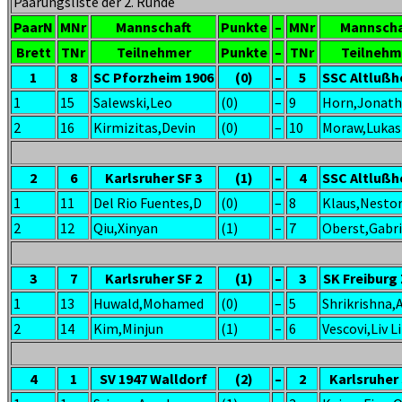
Paarungsliste der 2. Runde
PaarN
MNr
Mannschaft
Punkte
–
MNr
Mannscha
Brett
TNr
Teilnehmer
Punkte
–
TNr
Teilnehm
1
8
SC Pforzheim 1906
(0)
–
5
SSC Altlußh
1
15
Salewski,Leo
(0)
–
9
Horn,Jonat
2
16
Kirmizitas,Devin
(0)
–
10
Moraw,Lukas
2
6
Karlsruher SF 3
(1)
–
4
SSC Altlußh
1
11
Del Rio Fuentes,D
(0)
–
8
Klaus,Nesto
2
12
Qiu,Xinyan
(1)
–
7
Oberst,Gabri
3
7
Karlsruher SF 2
(1)
–
3
SK Freiburg 
1
13
Huwald,Mohamed
(0)
–
5
Shrikrishna,
2
14
Kim,Minjun
(1)
–
6
Vescovi,Liv L
4
1
SV 1947 Walldorf
(2)
–
2
Karlsruher 