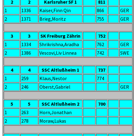
2
2
Karlsruher SF 1
811
1
1336
Kaiser,Finn Qin
866
GER
2
1371
Brieg,Moritz
755
GER
3
3
SK Freiburg Zährin
752
1
1334
Shrikrishna,Aradha
762
GER
2
1386
Vescovi,Liv Linnea
742
SWE
4
4
SSC Altlußheim 1
737
1
259
Klaus,Nestor
774
2
246
Oberst,Gabriel
GER
5
5
SSC Altlußheim 2
700
1
263
Horn,Jonathan
2
278
Moraw,Lukas