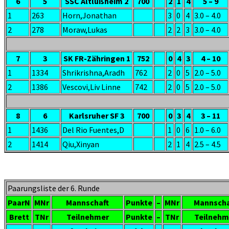
6
5
SSC Altlußheim 2
700
2
1
4
5 – 9
1
263
Horn,Jonathan
3
0
4
3.0 – 4.0
2
278
Moraw,Lukas
2
2
3
3.0 – 4.0
7
3
SK FR-Zähringen 1
752
0
4
3
4 – 10
1
1334
Shrikrishna,Aradh
762
2
0
5
2.0 – 5.0
2
1386
Vescovi,Liv Linne
742
2
0
5
2.0 – 5.0
8
6
Karlsruher SF 3
700
0
3
4
3 – 11
1
1436
Del Rio Fuentes,D
1
0
6
1.0 – 6.0
2
1414
Qiu,Xinyan
2
1
4
2.5 – 4.5
Paarungsliste der 6. Runde
PaarN
MNr
Mannschaft
Punkte
–
MNr
Mannscha
Brett
TNr
Teilnehmer
Punkte
–
TNr
Teilnehm