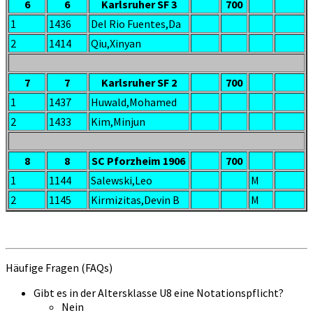
6
6
Karlsruher SF 3
700
1
1436
Del Rio Fuentes,Da
2
1414
Qiu,Xinyan
7
7
Karlsruher SF 2
700
1
1437
Huwald,Mohamed
2
1433
Kim,Minjun
8
8
SC Pforzheim 1906
700
1
1144
Salewski,Leo
M
2
1145
Kirmizitas,Devin B
M
Häufige Fragen (FAQs)
Gibt es in der Altersklasse U8 eine Notationspflicht?
Nein