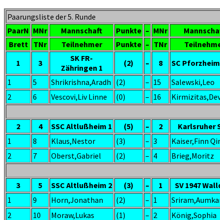
Paarungsliste der 5. Runde
PaarN
MNr
Mannschaft
Punkte
–
MNr
Mannscha
Brett
TNr
Teilnehmer
Punkte
–
TNr
Teilnehm
SK FR-
1
3
(2)
–
8
SC Pforzheim
Zähringen 1
1
5
Shrikrishna,Aradh
(2)
–
15
Salewski,Leo
2
6
Vescovi,Liv Linne
(0)
–
16
Kirmizitas,De
2
4
SSC Altlußheim 1
(5)
–
2
Karlsruher 
1
8
Klaus,Nestor
(3)
–
3
Kaiser,Finn Qi
2
7
Oberst,Gabriel
(2)
–
4
Brieg,Moritz
3
5
SSC Altlußheim 2
(3)
–
1
SV 1947 Wall
1
9
Horn,Jonathan
(2)
–
1
Sriram,Aumka
2
10
Moraw,Lukas
(1)
–
2
König,Sophia