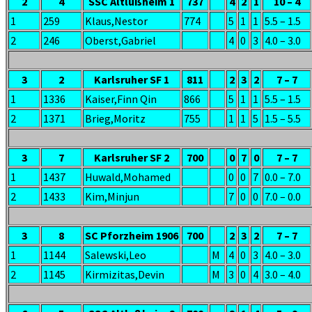
2
4
SSC Altlußheim 1
737
4
2
1
10 – 4
1
259
Klaus,Nestor
774
5
1
1
5.5 – 1.5
2
246
Oberst,Gabriel
4
0
3
4.0 – 3.0
3
2
Karlsruher SF 1
811
2
3
2
7 – 7
1
1336
Kaiser,Finn Qin
866
5
1
1
5.5 – 1.5
2
1371
Brieg,Moritz
755
1
1
5
1.5 – 5.5
3
7
Karlsruher SF 2
700
0
7
0
7 – 7
1
1437
Huwald,Mohamed
0
0
7
0.0 – 7.0
2
1433
Kim,Minjun
7
0
0
7.0 – 0.0
3
8
SC Pforzheim 1906
700
2
3
2
7 – 7
1
1144
Salewski,Leo
M
4
0
3
4.0 – 3.0
2
1145
Kirmizitas,Devin
M
3
0
4
3.0 – 4.0