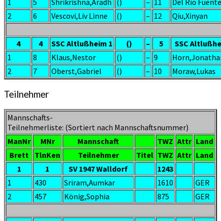
1
5
Shrikrishna,Aradh
()
–
11
Del Rio Fuent
2
6
Vescovi,Liv Linne
()
–
12
Qiu,Xinyan
4
4
SSC Altlußheim 1
()
–
5
SSC Altlußhe
1
8
Klaus,Nestor
()
–
9
Horn,Jonatha
2
7
Oberst,Gabriel
()
–
10
Moraw,Lukas
Teilnehmer
Mannschafts-
Teilnehmerliste: (Sortiert nach Mannschaftsnummer)
ManNr
MNr
Mannschaft
TWZ
Attr
Land
Brett
TlnKen
Teilnehmer
Titel
TWZ
Attr
Land
1
1
SV 1947 Walldorf
1243
1
430
Sriram,Aumkar
1610
GER
2
457
König,Sophia
875
GER