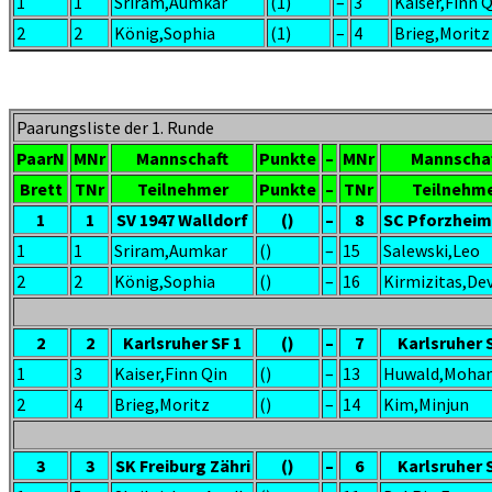
1
1
Sriram,Aumkar
(1)
–
3
Kaiser,Finn 
2
2
König,Sophia
(1)
–
4
Brieg,Moritz
Paarungsliste der 1. Runde
PaarN
MNr
Mannschaft
Punkte
–
MNr
Mannscha
Brett
TNr
Teilnehmer
Punkte
–
TNr
Teilnehm
1
1
SV 1947 Walldorf
()
–
8
SC Pforzheim
1
1
Sriram,Aumkar
()
–
15
Salewski,Leo
2
2
König,Sophia
()
–
16
Kirmizitas,De
2
2
Karlsruher SF 1
()
–
7
Karlsruher 
1
3
Kaiser,Finn Qin
()
–
13
Huwald,Moha
2
4
Brieg,Moritz
()
–
14
Kim,Minjun
3
3
SK Freiburg Zähri
()
–
6
Karlsruher 