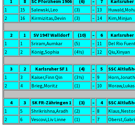
1
8
SC Pforzheim 1906
(6)
–
7
Karlsruher 
1
15
Salewski,Leo
(3)
–
13
Huwald,Moh
2
16
Kirmizitas,Devin
(3)
–
14
Kim,Minjun
2
1
SV 1947 Walldorf
(10)
–
6
Karlsruher 
1
1
Sriram,Aumkar
(5)
–
11
Del Rio Fuen
2
2
König,Sophia
(4½)
–
12
Qiu,Xinyan
3
2
Karlsruher SF 1
(4)
–
5
SSC Altlußh
1
3
Kaiser,Finn Qin
(3½)
–
9
Horn,Jonat
2
4
Brieg,Moritz
(1)
–
10
Moraw,Lukas
4
3
SK FR-Zähringen 1
(3)
–
4
SSC Altlußh
1
5
Shrikrishna,Aradh
(2)
–
8
Klaus,Nesto
2
6
Vescovi,Liv Linne
(1)
–
7
Oberst,Gabri