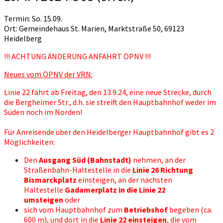
Termin: So. 15.09.
Ort: Gemeindehaus St. Marien, Marktstraße 50, 69123
Heidelberg
!!! ACHTUNG ÄNDERUNG ANFAHRT ÖPNV !!!
Neues vom ÖPNV der VRN:
Linie 22 fährt ab Freitag, den 13.9.24, eine neue Strecke, durch
die Bergheimer Str., d.h. sie streift den Hauptbahnhof weder im
Süden noch im Norden!
Für Anreisende über den Heidelberger Hauptbahnhof gibt es 2
Möglichkeiten:
Den
Ausgang Süd (Bahnstadt)
nehmen, an der
Straßenbahn-Haltestelle in die
Linie 26 Richtung
Bismarckplatz
einsteigen, an der nächsten
Haltestelle
Gadamerplatz in die Linie 22
umsteigen
oder
sich vom Hauptbahnhof zum
Betriebshof
begeben (ca.
600 m), und dort in die
Linie 22 einsteigen
, die vom