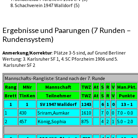
Schachverein 1947 Walldorf (5)
Ergebnisse und Paarungen (7 Runden –
Rundensystem)
Anmerkung/Korrektur
: Plätze 3-5 sind, auf Grund Berliner
Wertung: 3. Karlsruher SF 1,
4. SC Pforzheim 1906 und
5.
Karlsruher SF 2
Mannschafts-Rangliste: Stand nach der 7. Runde
Rang
MNr
Mannschaft
TWZ
At
S
R
V
Man.Pkt.
Brett
TlnKen
Teilnehmer
TWZ
At
S
R
V
Punkte
1
1
SV 1947 Walldorf
1243
6
1
0
13 – 1
1
430
Sriram,Aumkar
1610
7
0
0
7.0 – 0.0
2
457
König,Sophia
875
4
2
1
5.0 – 2.0