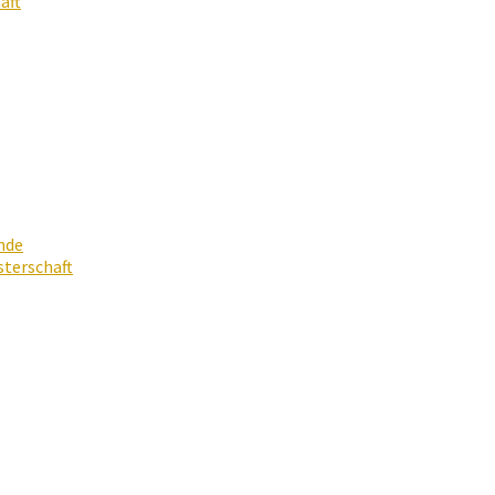
aft
nde
terschaft