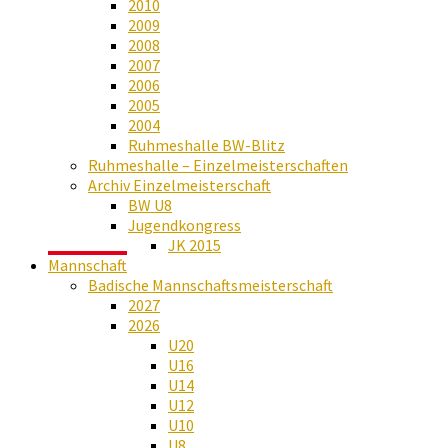
2010
2009
2008
2007
2006
2005
2004
Ruhmeshalle BW-Blitz
Ruhmeshalle – Einzelmeisterschaften
Archiv Einzelmeisterschaft
BW U8
Jugendkongress
JK 2015
Mannschaft
Badische Mannschaftsmeisterschaft
2027
2026
U20
U16
U14
U12
U10
U8