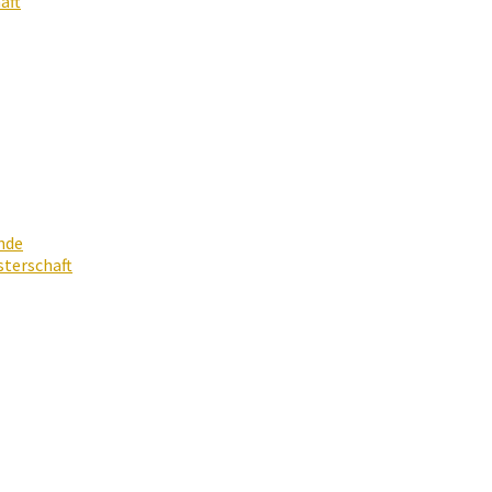
aft
nde
terschaft