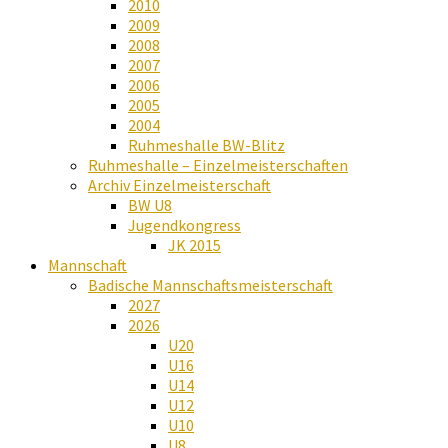
2010
2009
2008
2007
2006
2005
2004
Ruhmeshalle BW-Blitz
Ruhmeshalle – Einzelmeisterschaften
Archiv Einzelmeisterschaft
BW U8
Jugendkongress
JK 2015
Mannschaft
Badische Mannschaftsmeisterschaft
2027
2026
U20
U16
U14
U12
U10
U8