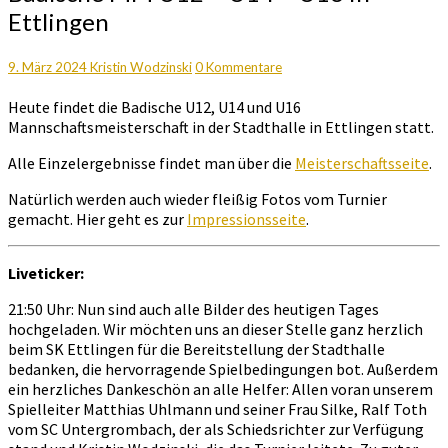
MM
Ettlingen
U12
–
U14
Kommentare
9. März 2024
Kristin Wodzinski
0 Kommentare
–
Heute findet die Badische U12, U14 und U16
U16
Mannschaftsmeisterschaft in der Stadthalle in Ettlingen statt.
in
Ettlingen
Alle Einzelergebnisse findet man über die
Meisterschaftsseite
.
Natürlich werden auch wieder fleißig Fotos vom Turnier
gemacht. Hier geht es zur
Impressionsseite
.
Liveticker:
21:50 Uhr: Nun sind auch alle Bilder des heutigen Tages
hochgeladen. Wir möchten uns an dieser Stelle ganz herzlich
beim SK Ettlingen für die Bereitstellung der Stadthalle
bedanken, die hervorragende Spielbedingungen bot. Außerdem
ein herzliches Dankeschön an alle Helfer: Allen voran unserem
Spielleiter Matthias Uhlmann und seiner Frau Silke, Ralf Toth
vom SC Untergrombach, der als Schiedsrichter zur Verfügung