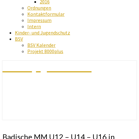
2016
Ordnungen
Kontaktformular
Impressum
Intern
Kinder- und Jugendschutz
BSV
BSV Kalender
Projekt 8000plus
Schachjugend Baden
Badische
Badische MM U12 – U14 – U16 in