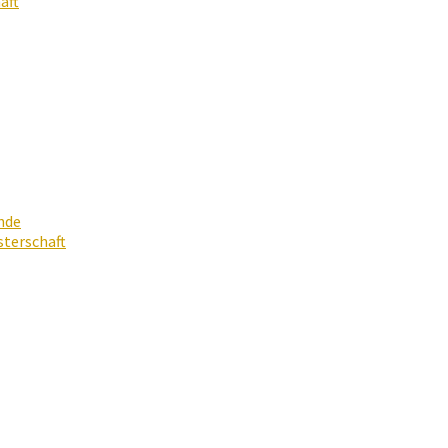
aft
nde
terschaft