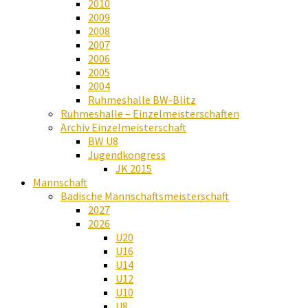
2010
2009
2008
2007
2006
2005
2004
Ruhmeshalle BW-Blitz
Ruhmeshalle – Einzelmeisterschaften
Archiv Einzelmeisterschaft
BW U8
Jugendkongress
JK 2015
Mannschaft
Badische Mannschaftsmeisterschaft
2027
2026
U20
U16
U14
U12
U10
U8