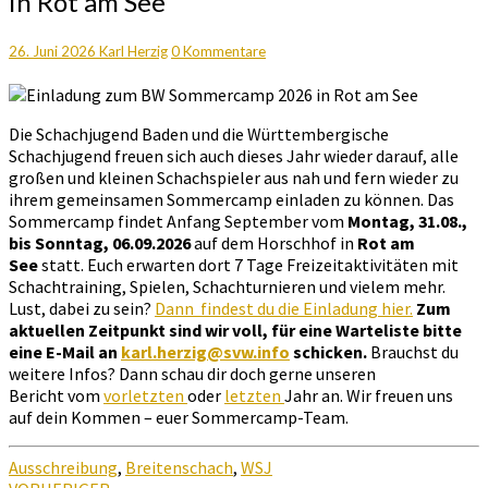
in Rot am See
BW
Sommercamp
2026
Kommentare
26. Juni 2026
Karl Herzig
0 Kommentare
in
Rot
am
Die Schachjugend Baden und die Württembergische
See
Schachjugend freuen sich auch dieses Jahr wieder darauf, alle
großen und kleinen Schachspieler aus nah und fern wieder zu
ihrem gemeinsamen Sommercamp einladen zu können. Das
Sommercamp findet Anfang September vom
Montag, 31.08.,
bis Sonntag, 06.09.2026
auf dem Horschhof in
Rot am
See
statt. Euch erwarten dort 7 Tage Freizeitaktivitäten mit
Schachtraining, Spielen, Schachturnieren und vielem mehr.
Lust, dabei zu sein?
Dann findest du die Einladung hier.
Zum
aktuellen Zeitpunkt sind wir voll, für eine Warteliste bitte
eine E-Mail an
karl.herzig@svw.info
schicken.
Brauchst du
weitere Infos? Dann schau dir doch gerne unseren
Bericht vom
vorletzten
oder
letzten
Jahr an. Wir freuen uns
auf dein Kommen – euer Sommercamp-Team.
Ausschreibung
,
Breitenschach
,
WSJ