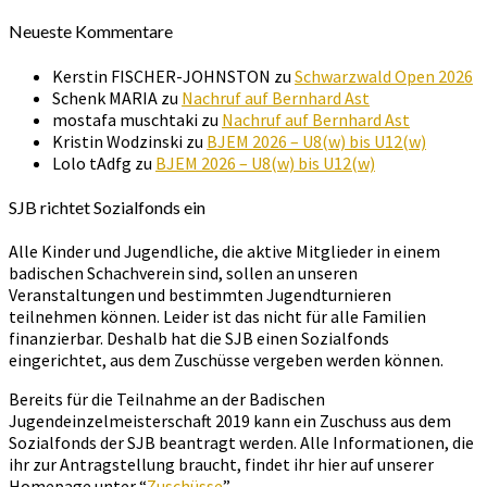
Neueste Kommentare
Kerstin FISCHER-JOHNSTON
zu
Schwarzwald Open 2026
Schenk MARIA
zu
Nachruf auf Bernhard Ast
mostafa muschtaki
zu
Nachruf auf Bernhard Ast
Kristin Wodzinski
zu
BJEM 2026 – U8(w) bis U12(w)
Lolo tAdfg
zu
BJEM 2026 – U8(w) bis U12(w)
SJB richtet Sozialfonds ein
Alle Kinder und Jugendliche, die aktive Mitglieder in einem
badischen Schachverein sind, sollen an unseren
Veranstaltungen und bestimmten Jugendturnieren
teilnehmen können. Leider ist das nicht für alle Familien
finanzierbar. Deshalb hat die SJB einen Sozialfonds
eingerichtet, aus dem Zuschüsse vergeben werden können.
Bereits für die Teilnahme an der Badischen
Jugendeinzelmeisterschaft 2019 kann ein Zuschuss aus dem
Sozialfonds der SJB beantragt werden. Alle Informationen, die
ihr zur Antragstellung braucht, findet ihr hier auf unserer
Homepage unter “
Zuschüsse
”.