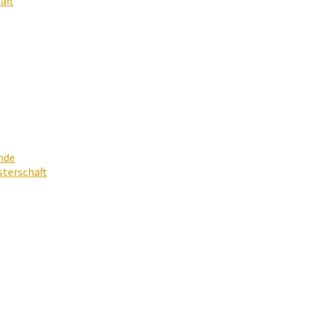
aft
nde
terschaft