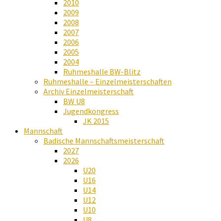
2010
2009
2008
2007
2006
2005
2004
Ruhmeshalle BW-Blitz
Ruhmeshalle – Einzelmeisterschaften
Archiv Einzelmeisterschaft
BW U8
Jugendkongress
JK 2015
Mannschaft
Badische Mannschaftsmeisterschaft
2027
2026
U20
U16
U14
U12
U10
U8