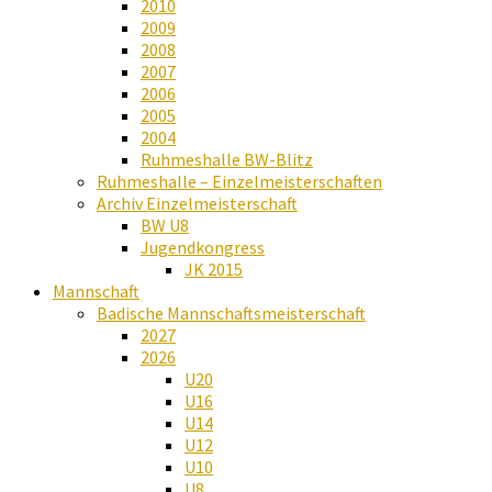
2010
2009
2008
2007
2006
2005
2004
Ruhmeshalle BW-Blitz
Ruhmeshalle – Einzelmeisterschaften
Archiv Einzelmeisterschaft
BW U8
Jugendkongress
JK 2015
Mannschaft
Badische Mannschaftsmeisterschaft
2027
2026
U20
U16
U14
U12
U10
U8