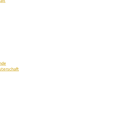
aft
nde
terschaft