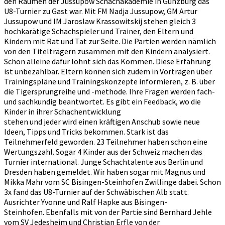
den Räumen der Jussupow Schachakademie in Günzburg das
U8-Turnier zu Gast war. Mit FM Nadja Jussupow, GM Artur
Jussupow und IM Jaroslaw Krassowitskij stehen gleich 3
hochkarätige Schachspieler und Trainer, den Eltern und
Kindern mit Rat und Tat zur Seite. Die Partien werden nämlich
von den Titelträgern zusammen mit den Kindern analysiert.
Schon alleine dafür lohnt sich das Kommen. Diese Erfahrung
ist unbezahlbar. Eltern können sich zudem in Vorträgen über
Trainingspläne und Trainingskonzepte informieren, z. B. über
die Tigersprungreihe und -methode. Ihre Fragen werden fach-
und sachkundig beantwortet. Es gibt ein Feedback, wo die
Kinder in ihrer Schachentwicklung
stehen und jeder wird einen kräftigen Anschub sowie neue
Ideen, Tipps und Tricks bekommen. Stark ist das
Teilnehmerfeld geworden. 23 Teilnehmer haben schon eine
Wertungszahl. Sogar 4 Kinder aus der Schweiz machen das
Turnier international. Junge Schachtalente aus Berlin und
Dresden haben gemeldet. Wir haben sogar mit Magnus und
Mikka Mahr vom SC Bisingen-Steinhofen Zwillinge dabei. Schon
3x fand das U8-Turnier auf der Schwäbischen Alb statt.
Ausrichter Yvonne und Ralf Hapke aus Bisingen-
Steinhofen. Ebenfalls mit von der Partie sind Bernhard Jehle
vom SV Jedesheim und Christian Erfle von der