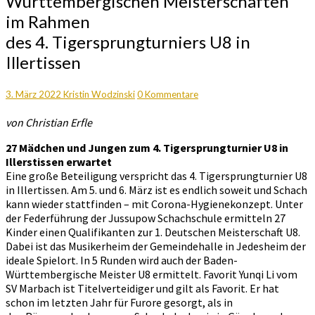
Württembergischen Meisterschaften
den
im Rahmen
Offenen
Baden-
des 4. Tigersprungturniers U8 in
Württembergischen
Illertissen
Meisterschaften
im
Rahmen
Kommentare
3. März 2022
Kristin Wodzinski
0 Kommentare
des
4.
von Christian Erfle
Tigersprungturniers
U8
27 Mädchen und Jungen zum 4. Tigersprungturnier U8 in
in
Illerstissen erwartet
Illertissen
Eine große Beteiligung verspricht das 4. Tigersprungturnier U8
in Illertissen. Am 5. und 6. März ist es endlich soweit und Schach
kann wieder stattfinden – mit Corona-Hygienekonzept. Unter
der Federführung der Jussupow Schachschule ermitteln 27
Kinder einen Qualifikanten zur 1. Deutschen Meisterschaft U8.
Dabei ist das Musikerheim der Gemeindehalle in Jedesheim der
ideale Spielort. In 5 Runden wird auch der Baden-
Württembergische Meister U8 ermittelt. Favorit Yunqi Li vom
SV Marbach ist Titelverteidiger und gilt als Favorit. Er hat
schon im letzten Jahr für Furore gesorgt, als in