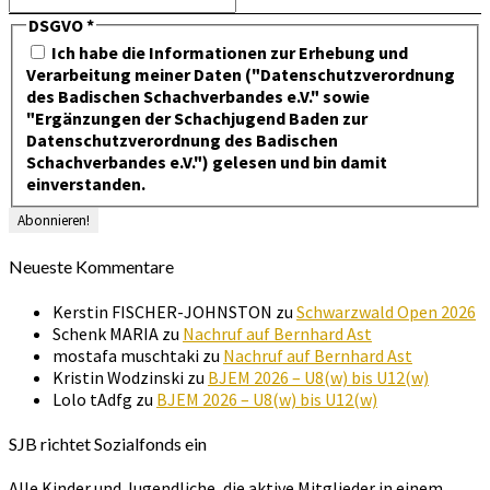
DSGVO
*
Ich habe die Informationen zur Erhebung und
Verarbeitung meiner Daten ("Datenschutzverordnung
des Badischen Schachverbandes e.V." sowie
"Ergänzungen der Schachjugend Baden zur
Datenschutzverordnung des Badischen
Schachverbandes e.V.") gelesen und bin damit
einverstanden.
Neueste Kommentare
Kerstin FISCHER-JOHNSTON
zu
Schwarzwald Open 2026
Schenk MARIA
zu
Nachruf auf Bernhard Ast
mostafa muschtaki
zu
Nachruf auf Bernhard Ast
Kristin Wodzinski
zu
BJEM 2026 – U8(w) bis U12(w)
Lolo tAdfg
zu
BJEM 2026 – U8(w) bis U12(w)
SJB richtet Sozialfonds ein
Alle Kinder und Jugendliche, die aktive Mitglieder in einem