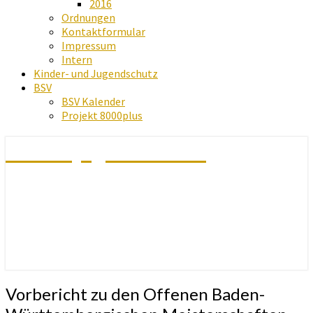
2016
Ordnungen
Kontaktformular
Impressum
Intern
Kinder- und Jugendschutz
BSV
BSV Kalender
Projekt 8000plus
Schachjugend Baden
Vorbericht
Vorbericht zu den Offenen Baden-
zu