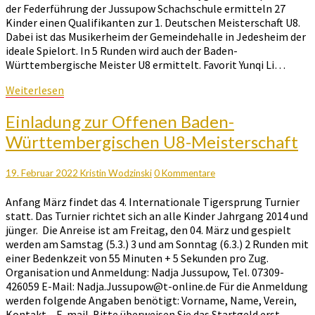
der Federführung der Jussupow Schachschule ermitteln 27
Kinder einen Qualifikanten zur 1. Deutschen Meisterschaft U8.
Dabei ist das Musikerheim der Gemeindehalle in Jedesheim der
ideale Spielort. In 5 Runden wird auch der Baden-
Württembergische Meister U8 ermittelt. Favorit Yunqi Li…
Weiterlesen
Weiterlesen
Einladung
Einladung zur Offenen Baden-
zur
Württembergischen U8-Meisterschaft
Offenen
Baden-
Württembergischen
Kommentare
19. Februar 2022
Kristin Wodzinski
0 Kommentare
U8-
Anfang März findet das 4. Internationale Tigersprung Turnier
Meisterschaft
statt. Das Turnier richtet sich an alle Kinder Jahrgang 2014 und
jünger. Die Anreise ist am Freitag, den 04. März und gespielt
werden am Samstag (5.3.) 3 und am Sonntag (6.3.) 2 Runden mit
einer Bedenkzeit von 55 Minuten + 5 Sekunden pro Zug.
Organisation und Anmeldung: Nadja Jussupow, Tel. 07309-
426059 E-Mail: Nadja.Jussupow@t-online.de Für die Anmeldung
werden folgende Angaben benötigt: Vorname, Name, Verein,
Kontakt – E-mail. Bitte überweisen Sie das Startgeld erst,…