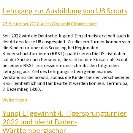
Lehrgang
Lehrgang zur Ausbildung von U8 Scouts
zur
Ausbildung
Kommentare
27. September 2022
Kristin Wodzinski
0 Kommentare
von
U8
Seit 2022 wird die Deutsche Jugend-Einzelmeisterschaft auch in
Scouts
der Altersklasse U8 ausgespielt. Zu diesem Turnier können sich
die Kinder u.a. über das Scouting bei Regionalen
Kinderschachturnieren (RKST) qualifizieren.Die DSJ ist daher
auf der Suche nach Personen, die sich für den Einsatz als Scout
bei einem RKST interessieren und schreibt den folgenden
Lehrgang aus. Ziel des Lehrgangs ist ein gemeinsames
Verständnis der Scouts, sodass die Kinder bei den verschiedenen
RKST einheitlich und fair beurteilt werden können. Termin: Sa,
3. Dezember, 14:00…
Weiterlesen
Weiterlesen
Yunqi
Yunqi Li gewinnt 4. Tigersprungturnier
Li
2022 und bleibt Baden-
gewinnt
Württembergischer
4.