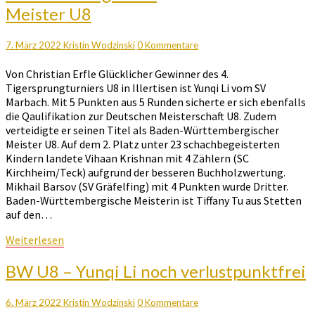
Tigersprungturnier
Meister U8
2022
und
Kommentare
7. März 2022
Kristin Wodzinski
0 Kommentare
bleibt
Baden-
Von Christian Erfle Glücklicher Gewinner des 4.
Württembergischer
Tigersprungturniers U8 in Illertisen ist Yunqi Li vom SV
Meister
Marbach. Mit 5 Punkten aus 5 Runden sicherte er sich ebenfalls
U8
die Qaulifikation zur Deutschen Meisterschaft U8. Zudem
verteidigte er seinen Titel als Baden-Württembergischer
Meister U8. Auf dem 2. Platz unter 23 schachbegeisterten
Kindern landete Vihaan Krishnan mit 4 Zählern (SC
Kirchheim/Teck) aufgrund der besseren Buchholzwertung.
Mikhail Barsov (SV Gräfelfing) mit 4 Punkten wurde Dritter.
Baden-Württembergische Meisterin ist Tiffany Tu aus Stetten
auf den…
Weiterlesen
Weiterlesen
BW
BW U8 – Yunqi Li noch verlustpunktfrei
U8
–
Kommentare
6. März 2022
Kristin Wodzinski
0 Kommentare
Yunqi