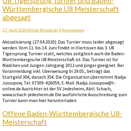
U8 Tigersprung Turnier und Baden-
Tigersprung
Württembergische U8 Meisterschaft
Turnier
abgesagt
und
Baden-
Württembergische
Kommentare
27. April 2020
Kristin Wodzinski
0 Kommentare
U8
Meisterschaft
Aktualisierung (27.04.2020): Das Turnier muss leider abgesagt
abgesagt
werden. Vom 11. bis 14. Juni findet in Illertissen das 3. U8
Tigersprung Turnier statt, welches zeitgleich auch die Baden-
Württembergische U8 Meisterschaft ist. Das Turnier ist für
Mädchen und Jungen Jahrgang 2012 und jünger geeignet. Bei
Voranmeldung inkl. Überweisung bi 29.05., beträgt das
Startgeld 30€, danach 35€. Die Organisation übernimmt Nadja
Jussupow, Tel. 07309-426059, E-Mail: Nadja.Jussupow@t-
online.de Ausrichter ist der SV Jedesheim, Abtl. Schach,
www.schach-jedesheim.de Die ausführliche Ausschreibung zum
Turnier kann man hier herunterladen.
Offene
Offene Baden-Württembergische U8-
Baden-
Meisterschaft
Württembergische
U8-