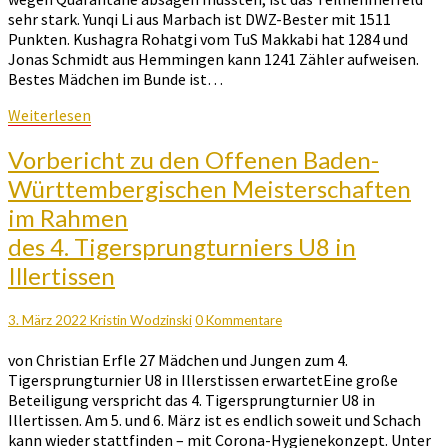
sehr stark. Yunqi Li aus Marbach ist DWZ-Bester mit 1511
Punkten. Kushagra Rohatgi vom TuS Makkabi hat 1284 und
Jonas Schmidt aus Hemmingen kann 1241 Zähler aufweisen.
Bestes Mädchen im Bunde ist…
Weiterlesen
Weiterlesen
Vorbericht
Vorbericht zu den Offenen Baden-
zu
Württembergischen Meisterschaften
den
im Rahmen
Offenen
Baden-
des 4. Tigersprungturniers U8 in
Württembergischen
Illertissen
Meisterschaften
im
Rahmen
Kommentare
3. März 2022
Kristin Wodzinski
0 Kommentare
des
4.
von Christian Erfle 27 Mädchen und Jungen zum 4.
Tigersprungturniers
Tigersprungturnier U8 in Illerstissen erwartetEine große
U8
Beteiligung verspricht das 4. Tigersprungturnier U8 in
in
Illertissen. Am 5. und 6. März ist es endlich soweit und Schach
Illertissen
kann wieder stattfinden – mit Corona-Hygienekonzept. Unter