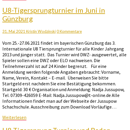
U8-
U8-Tigersprungturnier im Juni in
Tigersprungturnier
Günzburg
im
Juni
in
Kommentare
31. Mai 2021
Kristin Wodzinski
0 Kommentare
Günzburg
Vom 25.-27.06.2021 findet im bayerischen Günzburg das 3.
Internationale U8 Tiersprungturnier für alle Kinder Jahrgang
2013 und jünger statt. Das Turnier wird DWZ- ausgewertet, alle
Spieler sollen eine DWZ oder ELO nachweisen. Die
Teilnehmerzahl ist auf 24 Kinder begrenzt. Für eine
Anmeldung werden folgende Angaben gebraucht: Vorname,
Name, Verein, Kontakt – E-mail. Überweisen Sie bitte
Startgeld erst nachdem Sie eine Bestätigung bekommen.
Startgeld: 30 € Organisation und Anmeldung: Nadja Jussupow,
Tel. 07309-426059 E-Mail: Nadja.Jussupow@t-online.de Alle
Informationen findet man auf der Webseite der Jussupow
Schachschule. Ausschreibung zum Download Vorläufige…
Weiterlesen
Weiterlesen
U8