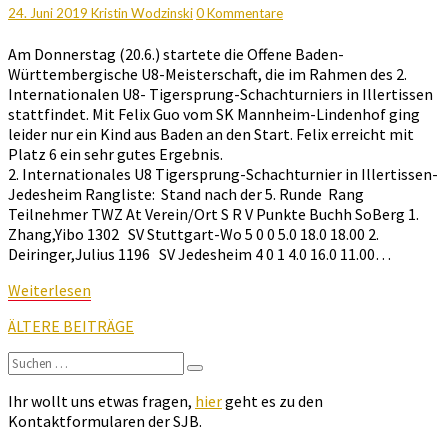
Meisterschaft
Kommentare
24. Juni 2019
Kristin Wodzinski
0 Kommentare
Am Donnerstag (20.6.) startete die Offene Baden-
Württembergische U8-Meisterschaft, die im Rahmen des 2.
Internationalen U8- Tigersprung-Schachturniers in Illertissen
stattfindet. Mit Felix Guo vom SK Mannheim-Lindenhof ging
leider nur ein Kind aus Baden an den Start. Felix erreicht mit
Platz 6 ein sehr gutes Ergebnis.
2. Internationales U8 Tigersprung-Schachturnier in Illertissen-
Jedesheim Rangliste: Stand nach der 5. Runde Rang
Teilnehmer TWZ At Verein/Ort S R V Punkte Buchh SoBerg 1.
Zhang,Yibo 1302 SV Stuttgart-Wo 5 0 0 5.0 18.0 18.00 2.
Deiringer,Julius 1196 SV Jedesheim 4 0 1 4.0 16.0 11.00…
Weiterlesen
Weiterlesen
Beitragsnavigation
ÄLTERE BEITRÄGE
Suchen
Suchen
nach:
Ihr wollt uns etwas fragen,
hier
geht es zu den
Kontaktformularen der SJB.