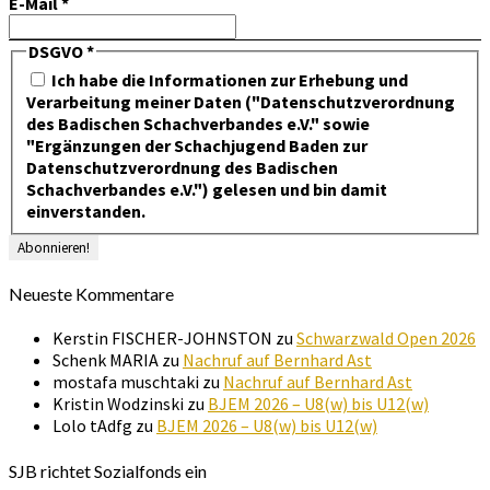
E-Mail
*
DSGVO
*
Ich habe die Informationen zur Erhebung und
Verarbeitung meiner Daten ("Datenschutzverordnung
des Badischen Schachverbandes e.V." sowie
"Ergänzungen der Schachjugend Baden zur
Datenschutzverordnung des Badischen
Schachverbandes e.V.") gelesen und bin damit
einverstanden.
Neueste Kommentare
Kerstin FISCHER-JOHNSTON
zu
Schwarzwald Open 2026
Schenk MARIA
zu
Nachruf auf Bernhard Ast
mostafa muschtaki
zu
Nachruf auf Bernhard Ast
Kristin Wodzinski
zu
BJEM 2026 – U8(w) bis U12(w)
Lolo tAdfg
zu
BJEM 2026 – U8(w) bis U12(w)
SJB richtet Sozialfonds ein