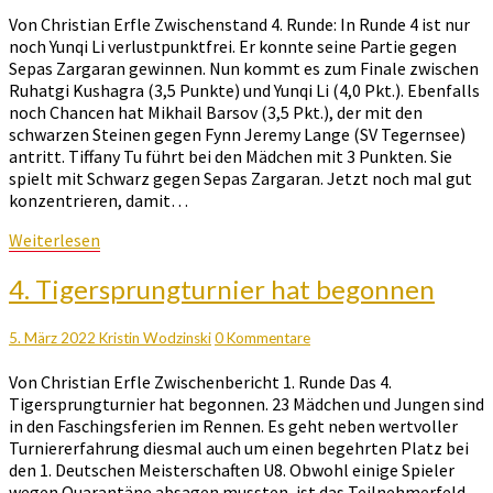
Li
Von Christian Erfle Zwischenstand 4. Runde: In Runde 4 ist nur
noch
noch Yunqi Li verlustpunktfrei. Er konnte seine Partie gegen
verlustpunktfrei
Sepas Zargaran gewinnen. Nun kommt es zum Finale zwischen
Ruhatgi Kushagra (3,5 Punkte) und Yunqi Li (4,0 Pkt.). Ebenfalls
noch Chancen hat Mikhail Barsov (3,5 Pkt.), der mit den
schwarzen Steinen gegen Fynn Jeremy Lange (SV Tegernsee)
antritt. Tiffany Tu führt bei den Mädchen mit 3 Punkten. Sie
spielt mit Schwarz gegen Sepas Zargaran. Jetzt noch mal gut
konzentrieren, damit…
Weiterlesen
Weiterlesen
4.
4. Tigersprungturnier hat begonnen
Tigersprungturnier
hat
Kommentare
5. März 2022
Kristin Wodzinski
0 Kommentare
begonnen
Von Christian Erfle Zwischenbericht 1. Runde Das 4.
Tigersprungturnier hat begonnen. 23 Mädchen und Jungen sind
in den Faschingsferien im Rennen. Es geht neben wertvoller
Turniererfahrung diesmal auch um einen begehrten Platz bei
den 1. Deutschen Meisterschaften U8. Obwohl einige Spieler
wegen Quarantäne absagen mussten, ist das Teilnehmerfeld