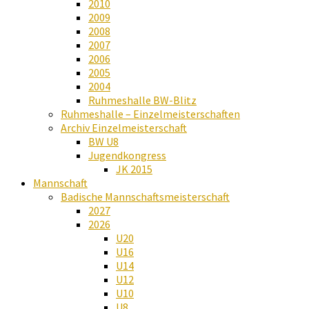
2010
2009
2008
2007
2006
2005
2004
Ruhmeshalle BW-Blitz
Ruhmeshalle – Einzelmeisterschaften
Archiv Einzelmeisterschaft
BW U8
Jugendkongress
JK 2015
Mannschaft
Badische Mannschaftsmeisterschaft
2027
2026
U20
U16
U14
U12
U10
U8