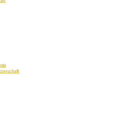
aft
nde
terschaft