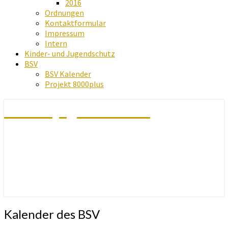
2016
Ordnungen
Kontaktformular
Impressum
Intern
Kinder- und Jugendschutz
BSV
BSV Kalender
Projekt 8000plus
Schachjugend Baden
Kalender
Kalender des BSV
des