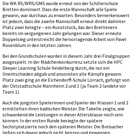
Die WK RS/WRS/GMS wurde erneut von der Schillerschule
Bretten dominiert. Dass die erste Mannschaft alle Spiele
gewann, war durchaus zu erwarten. Besonders bemerkenswert
ist jedoch, dass die zweite Mannschaft erneut direkt dahinter
Platz zwei belegte – ein Kunststück, das den Brettenern
bereits im vergangenen Jahr gelungen war. Dieser erneute
Doppelsieg unterstreicht die hervorragende Arbeit von Pavel
Rosenblum in den letzten Jahren.
Bei den Grundschulen wurden in diesem Jahr drei Finalgruppen
ausgespielt. In der Mädchenkonkurrenz setzte sich die HPC
Deeper Learning Schule Heidelberg durch, die nur ein
Unentschieden abgab und ansonsten alle Kämpfe gewann.
Platz zwei ging an die Eichendorff-Schule Lörrach, gefolgt von
der Oststadtschule Mannheim 2 und 1 (ja Team 2 landete vor
Team 1).
Auch die jüngsten Spielerinnen und Spieler der Klassen 1 und 2
ermittelten ihren badischen Meister. Die Tabelle zeigte, wie
schwankend die Leistungen in dieser Altersklasse noch sein
können: In der ersten Runde besiegte der spätere
Sechstplatzierte noch den späteren Meister. Die Breisacher
ließen sich davon jedoch nicht beirren und gewannen