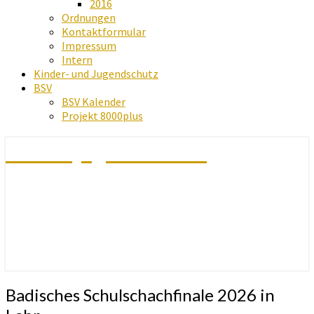
2016
Ordnungen
Kontaktformular
Impressum
Intern
Kinder- und Jugendschutz
BSV
BSV Kalender
Projekt 8000plus
Schachjugend Baden
Badisches
Badisches Schulschachfinale 2026 in
Schulschachfinale