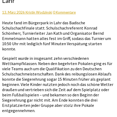
Lahr
2026
in
Lahr
Kommentare
13. März 2026
Kristin Wodzinski
0 Kommentare
Heute fand im Bürgerpark in Lahr das Badische
Schulschachfinale statt. Schulschachreferent Konrad
Schönherr, Turnierleiter Jan Kath und Organisator Bernd
Emmelmann hatten alles fest im Griff, sodass das Turnier um
10:50 Uhr mit lediglich fünf Minuten Verspätung starten
konnte.
Gespielt wurde in insgesamt zehn verschiedenen
Wettkampfklassen. Neben den begehrten Pokalen ging es für
viele Teams auch um die Qualifikation zu den Deutschen
Schulschachmeisterschaften. Dank des reibungslosen Ablaufs
konnte die Siegerehrung sogar 15 Minuten früher als geplant
beginnen. Viele Kinder nutzten jedoch noch das schöne Wetter
draußen und vertrieben sich die Zeit auf dem Spielplatz oder
beim Fußballspielen – und bekamen so den Beginn der
Siegerehrung gar nicht mit. Am Ende konnten die drei
Erstplatzierten jeder Gruppe aber stolz ihre Pokale
entgegennehmen.