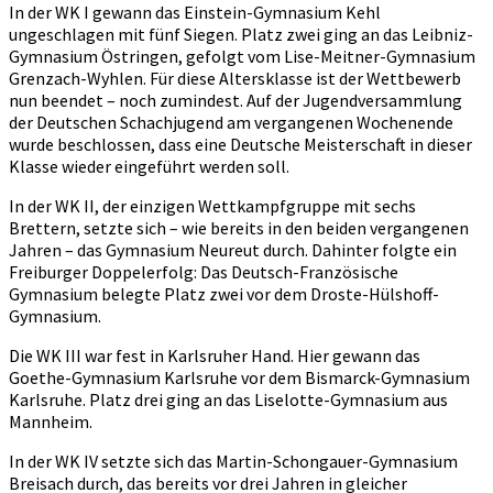
In der WK I gewann das Einstein-Gymnasium Kehl
ungeschlagen mit fünf Siegen. Platz zwei ging an das Leibniz-
Gymnasium Östringen, gefolgt vom Lise-Meitner-Gymnasium
Grenzach-Wyhlen. Für diese Altersklasse ist der Wettbewerb
nun beendet – noch zumindest. Auf der Jugendversammlung
der Deutschen Schachjugend am vergangenen Wochenende
wurde beschlossen, dass eine Deutsche Meisterschaft in dieser
Klasse wieder eingeführt werden soll.
In der WK II, der einzigen Wettkampfgruppe mit sechs
Brettern, setzte sich – wie bereits in den beiden vergangenen
Jahren – das Gymnasium Neureut durch. Dahinter folgte ein
Freiburger Doppelerfolg: Das Deutsch-Französische
Gymnasium belegte Platz zwei vor dem Droste-Hülshoff-
Gymnasium.
Die WK III war fest in Karlsruher Hand. Hier gewann das
Goethe-Gymnasium Karlsruhe vor dem Bismarck-Gymnasium
Karlsruhe. Platz drei ging an das Liselotte-Gymnasium aus
Mannheim.
In der WK IV setzte sich das Martin-Schongauer-Gymnasium
Breisach durch, das bereits vor drei Jahren in gleicher